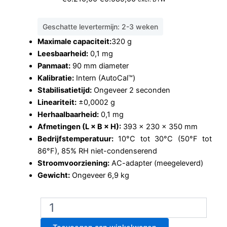
prijs
prijs
was:
is:
Geschatte levertermijn: 2-3 weken
€6.210,00.
€5.589,00.
Maximale capaciteit:
320 g
Leesbaarheid:
0,1 mg
Panmaat:
90 mm diameter
Kalibratie:
Intern (AutoCal™)
Stabilisatietijd:
Ongeveer 2 seconden
Lineariteit:
±0,0002 g
Herhaalbaarheid:
0,1 mg
Afmetingen (L × B × H):
393 × 230 × 350 mm
Bedrijfstemperatuur:
10°C tot 30°C (50°F tot
86°F), 85% RH niet-condenserend
Stroomvoorziening:
AC-adapter (meegeleverd)
Gewicht:
Ongeveer 6,9 kg
Ohaus
Explorer
EX324