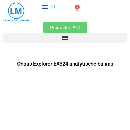
FR
Ga
NL
0
EN
Winkelwagen
naar
de
inhoud
Producten A-Z
Ohaus Explorer EX324 analytische balans