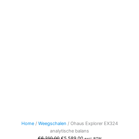
Home
/
Weegschalen
/ Ohaus Explorer EX324
analytische balans
Oorspronkelijke
Huidige
€
6.210,00
€
5.589,00
excl. BTW