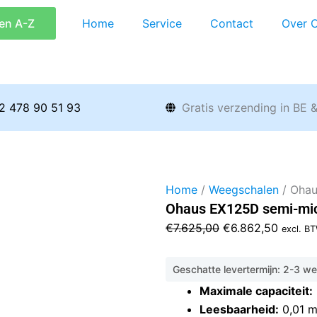
en A-Z
Home
Service
Contact
Over 
2 478 90 51 93
Gratis verzending in BE 
Home
/
Weegschalen
/ Ohau
Ohaus EX125D semi-mi
Oorspronkelijke
Huidig
€
7.625,00
€
6.862,50
excl. B
prijs
prijs
was:
is:
Geschatte levertermijn: 2-3 w
€7.625,00.
€6.862
Maximale capaciteit:
Leesbaarheid:
0,01 m