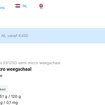
FR
NL
0
EN
Winkelwagen
Ons
& NL vanaf €400
s EX125D semi-micro weegschaal
cro weegschaal
e
TW
eken
,50.
51 g / 120 g
g / 0,1 mg