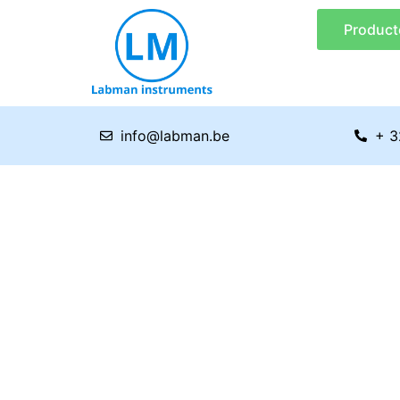
Ga
Product
naar
de
inhoud
info@labman.be
+ 3