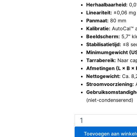
Herhaalbaarheid:
0,0
Lineariteit:
±0,06 mg
Panmaat:
80 mm
Kalibratie:
AutoCal™ au
Beeldscherm:
5,7″ k
Stabilisatietijd:
≤8 se
Minimumgewicht (USP
Tarrabereik:
Naar cap
Afmetingen (L × B × 
Nettogewicht:
Ca. 8,
Stroomvoorziening:
A
Gebruiksomstandigh
(niet-condenserend)
Ohaus
EX125D
semi-
Toevoegen aan winke
micro