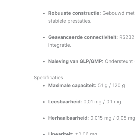
Robuuste constructie:
Gebouwd met ee
stabiele prestaties.
Geavanceerde connectiviteit:
RS232,
integratie.
Naleving van GLP/GMP:
Ondersteunt g
Specificaties
Maximale capaciteit:
51 g / 120 g
Leesbaarheid:
0,01 mg / 0,1 mg
Herhaalbaarheid:
0,015 mg / 0,05 m
Lineariteit:
±0,06 mg