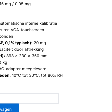
15 mg / 0,05 mg
tomatische interne kalibratie
leuren VGA-touchscreen
conden
, 0,1% typisch):
20 mg
aciteit door aftrekking
H):
393 × 230 × 350 mm
2 kg
C-adapter meegeleverd
eden:
10°C tot 30°C, tot 80% RH
lwagen