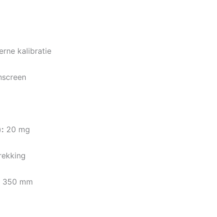
rne kalibratie
hscreen
:
20 mg
rekking
× 350 mm