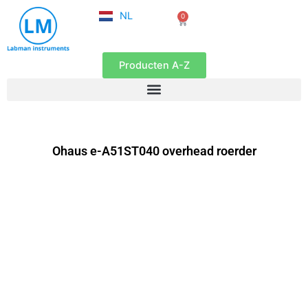
FR
Ga
NL
0
EN
Winkelwagen
naar
de
inhoud
Producten A-Z
Ohaus e-A51ST040 overhead roerder