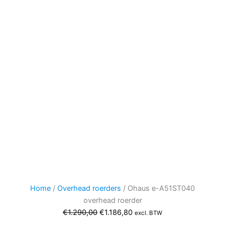
Home
/
Overhead roerders
/ Ohaus e-A51ST040
overhead roerder
Oorspronkelijke
Huidige
€
1.290,00
€
1.186,80
excl. BTW
prijs
prijs