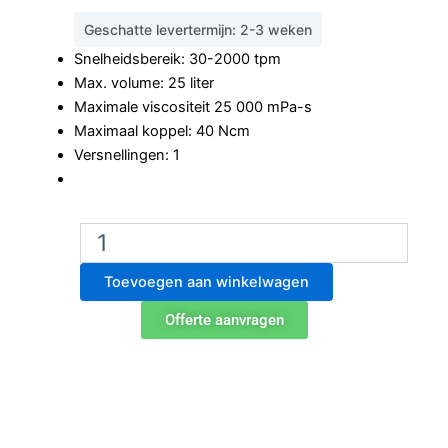
was:
is:
Geschatte levertermijn: 2-3 weken
€1.290,00.
€1.186,80.
Snelheidsbereik: 30-2000 tpm
Max. volume: 25 liter
Maximale viscositeit 25 000 mPa-s
Maximaal koppel: 40 Ncm
Versnellingen: 1
Ohaus
e-
A51ST040
Toevoegen aan winkelwagen
overhead
roerder
Offerte aanvragen
aantal