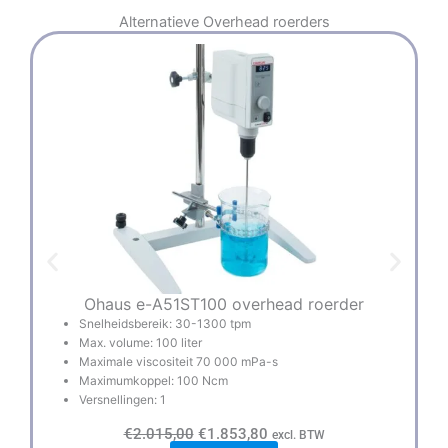
Alternatieve
Overhead roerders
Ohaus e-A51ST100 overhead roerder
Snelheidsbereik: 30-1300 tpm
Max. volume: 100 liter
Maximale viscositeit 70 000 mPa-s
Maximumkoppel: 100 Ncm
Versnellingen: 1
O
H
€
2.015,00
€
1.853,80
excl. BTW
o
u