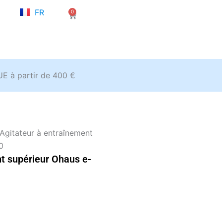
NL
FR
0
EN
Panier
’UE à partir de 400 €
Agitateur à entraînement
0
t supérieur Ohaus e-