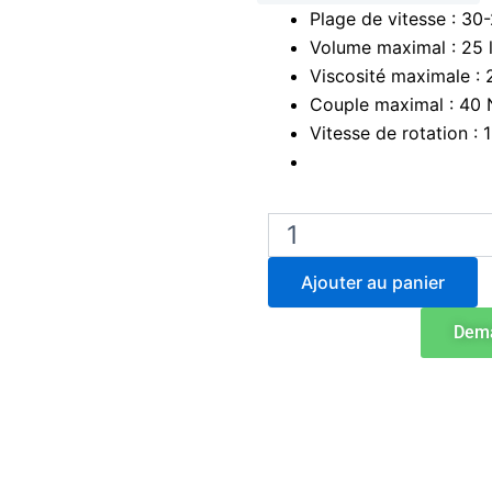
était :
est :
Plage de vitesse : 3
€1.290,00.
€1.186,8
Volume maximal : 25 l
Viscosité maximale :
Couple maximal : 40
Vitesse de rotation : 1
quantité
de
Agitateur
Ajouter au panier
à
entraînement
Dema
supérieur
Ohaus
e-
A51ST040