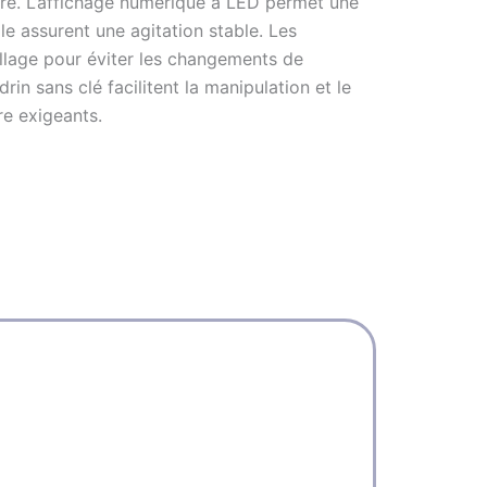
re.
L’affichage numérique à LED permet une
e assurent une agitation stable.
Les
llage pour éviter les changements de
n sans clé facilitent la manipulation et le
re exigeants.