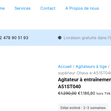
me
Services
Contact
A Propos de nous
2 478 90 51 93
Livraison gratuite dans l
Accueil
/
Agitateurs à tige
/ 
supérieur Ohaus e-A51ST04
Agitateur à entraînemen
A51ST040
Le
Le
€
1.290,00
€
1.186,80
hors TVA
prix
prix
initial
actuel
Délai estimé : 2-3 semaines