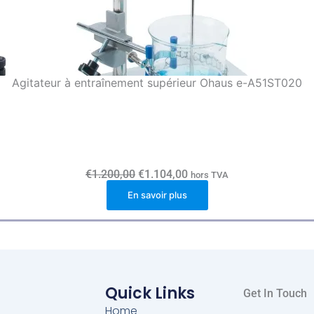
Agitateur à entraînement supérieur Ohaus e-A51ST020
L
L
€
1.200,00
€
1.104,00
hors TVA
e
e
En savoir plus
p
p
r
r
i
i
x
x
i
a
n
c
i
t
t
u
i
e
Quick Links
Get In Touch
a
l
l
e
Home