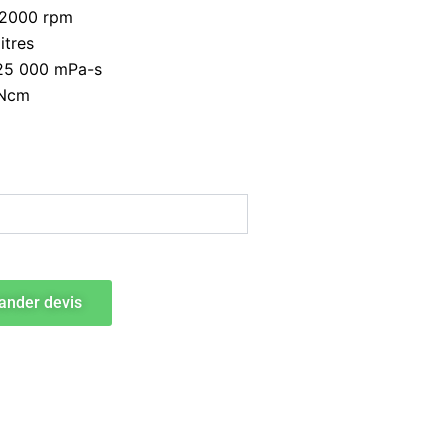
0-2000 rpm
0.
itres
 25 000 mPa-s
 Ncm
nder devis