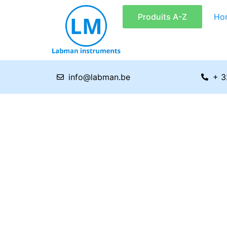
Aller
Produits A-Z
Ho
au
contenu
info@labman.be
+ 3