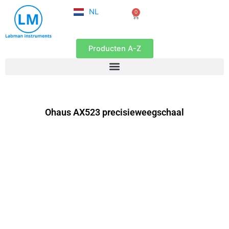
FR
Ga
NL
0
EN
Winkelwagen
naar
de
inhoud
Producten A-Z
Ohaus AX523 precisieweegschaal