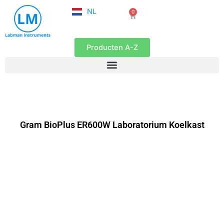
FR
Ga
NL
0
EN
Winkelwagen
naar
de
inhoud
Producten A-Z
Gram BioPlus ER600W Laboratorium Koelkast