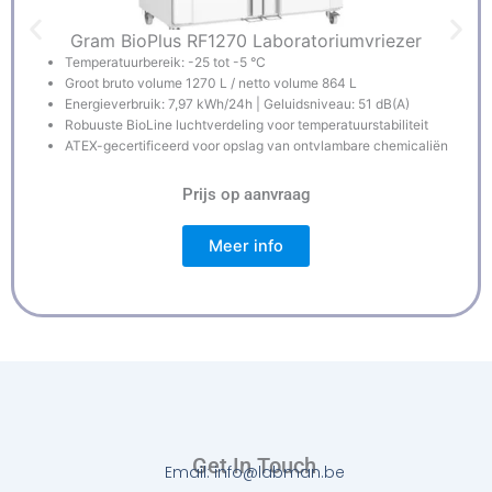
Gram BioPlus RF1270 Laboratoriumvriezer
Temperatuurbereik: -25 tot -5 °C
Groot bruto volume 1270 L / netto volume 864 L
Energieverbruik: 7,97 kWh/24h | Geluidsniveau: 51 dB(A)
Robuuste BioLine luchtverdeling voor temperatuurstabiliteit
ATEX-gecertificeerd voor opslag van ontvlambare chemicaliën
Prijs op aanvraag
Meer info
Get In Touch
Email: info@labman.be