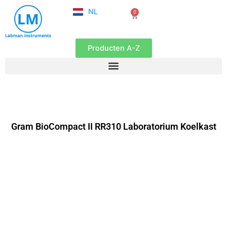
FR
Ga
NL
0
EN
Winkelwagen
naar
de
inhoud
Producten A-Z
Gram BioCompact II RR310 Laboratorium Koelkast