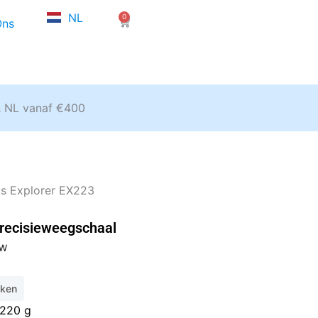
FR
NL
0
EN
Winkelwagen
Ons
& NL vanaf €400
s Explorer EX223
recisieweegschaal
e
TW
eken
00.
220 g