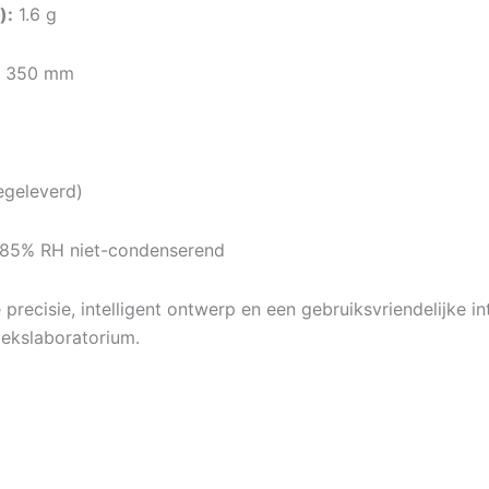
):
1.6 g
× 350 mm
geleverd)
 85% RH niet-condenserend
ecisie, intelligent ontwerp en een gebruiksvriendelijke in
oekslaboratorium.