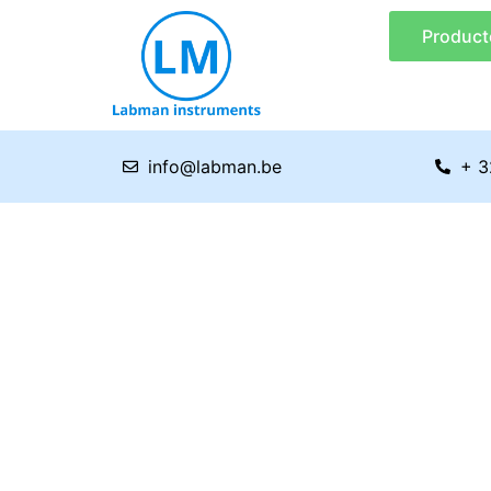
Ga
Product
naar
de
inhoud
info@labman.be
+ 3