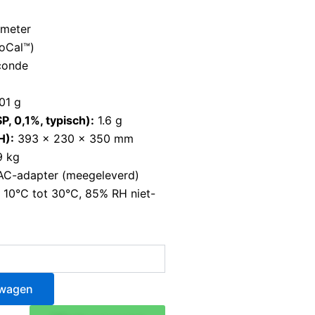
meter
toCal™)
conde
01 g
, 0,1%, typisch):
1.6 g
H):
393 × 230 × 350 mm
9 kg
C-adapter (meegeleverd)
10°C tot 30°C, 85% RH niet-
lwagen