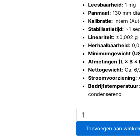
Leesbaarheid:
1 mg
Panmaat:
130 mm dia
Kalibratie:
Intern (Au
Stabilisatietijd:
~1 se
Lineariteit:
±0,002 g
Herhaalbaarheid:
0,0
Minimumgewicht (USP
Afmetingen (L × B × 
Nettogewicht:
Ca. 6,
Stroomvoorziening:
A
Bedrijfstemperatuur:
condenserend
Ohaus
Explorer
EX223
Toevoegen aan winke
precisieweegschaal
aantal