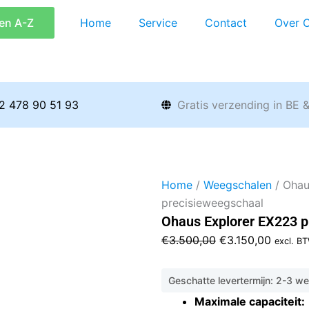
en A-Z
Home
Service
Contact
Over 
2 478 90 51 93
Gratis verzending in BE 
Home
/
Weegschalen
/ Ohau
precisieweegschaal
Ohaus Explorer EX223 p
Oorspronkelijke
Huidig
€
3.500,00
€
3.150,00
excl. B
prijs
prijs
was:
is:
Geschatte levertermijn: 2-3 w
€3.500,00.
€3.150,
Maximale capaciteit: