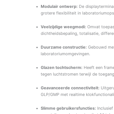
Modulair ontwerp:
De displaytermina
grotere flexibiliteit in laboratoriumo
Veelzijdige weegmodi:
Omvat toepass
dichtheidsbepaling, totalisatie, differ
Duurzame constructie:
Gebouwd met e
laboratoriumomgevingen.
Glazen tochtscherm:
Heeft een frame
tegen luchtstromen terwijl de toegan
Geavanceerde connectiviteit:
Uitgeru
GLP/GMP met realtime klokfunctionalit
Slimme gebruikersfuncties:
Inclusief