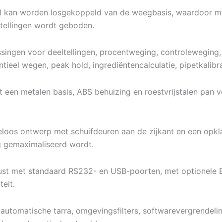
l kan worden losgekoppeld van de weegbasis, waardoor min
pstellingen wordt geboden.
ingen voor deeltellingen, procentweging, controleweging,
entieel wegen, peak hold, ingrediëntencalculatie, pipetkalib
en metalen basis, ABS behuizing en roestvrijstalen pan vo
loos ontwerp met schuifdeuren aan de zijkant en een opk
g gemaximaliseerd wordt.
st met standaard RS232- en USB-poorten, met optionele Et
eit.
 automatische tarra, omgevingsfilters, softwarevergrendelin