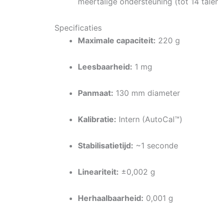
meertalige ondersteuning (tot 14 tale
Specificaties
Maximale capaciteit:
220 g
Leesbaarheid:
1 mg
Panmaat:
130 mm diameter
Kalibratie:
Intern (AutoCal™)
Stabilisatietijd:
~1 seconde
Lineariteit:
±0,002 g
Herhaalbaarheid:
0,001 g