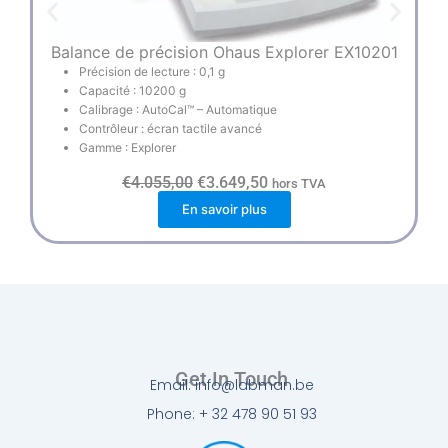
Balance de précision Ohaus Explorer EX10201
Précision de lecture : 0,1 g
Capacité : 10200 g
Calibrage : AutoCal™ – Automatique
Contrôleur : écran tactile avancé
Gamme : Explorer
L
L
€
4.055,00
€
3.649,50
hors TVA
e
e
En savoir plus
p
p
r
r
i
i
x
x
i
a
n
c
i
t
t
u
i
e
a
l
l
e
Get In Touch
Email: info@labman.be
é
s
t
t
Phone: + 32 478 90 51 93
a
i
: