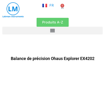
NL
Aller
FR
0
EN
Panier
au
contenu
Produits A-Z
Balance de précision Ohaus Explorer EX4202