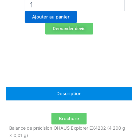
quantité
de
Balance
Ajouter au panier
de
précision
Demander devis
Ohaus
Explorer
EX4202
Description
Brochure
Balance de précision OHAUS Explorer EX4202 (4 200 g
× 0,01 g)