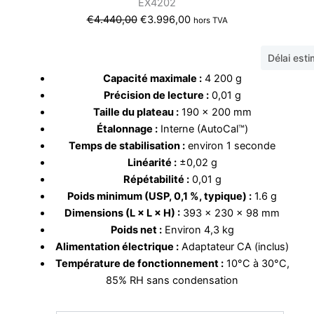
EX4202
Le
Le
€
4.440,00
€
3.996,00
hors TVA
prix
prix
initial
actuel
Délai est
était :
est :
Capacité maximale :
4
200 g
€4.440,00.
€3.996,00.
Précision de lecture :
0,01 g
Taille du plateau :
190 × 200 mm
Étalonnage :
Interne (AutoCal™)
Temps de stabilisation :
environ 1 seconde
Linéarité :
±0,02 g
Répétabilité :
0,01 g
Poids minimum (USP, 0,1 %, typique) :
1.6 g
Dimensions (L × L × H) :
393 × 230 × 98 mm
Poids net :
Environ 4,3 kg
Alimentation électrique :
Adaptateur CA (inclus)
Température de fonctionnement :
10°C à 30°C,
85% RH sans condensation