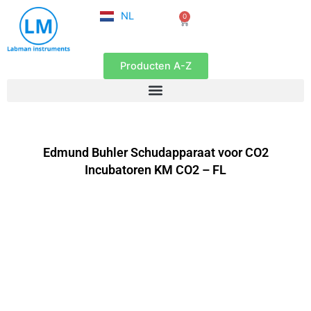
FR
Ga
NL
0
EN
Winkelwagen
naar
de
inhoud
Producten A-Z
Edmund Buhler Schudapparaat voor CO2
Incubatoren KM CO2 – FL