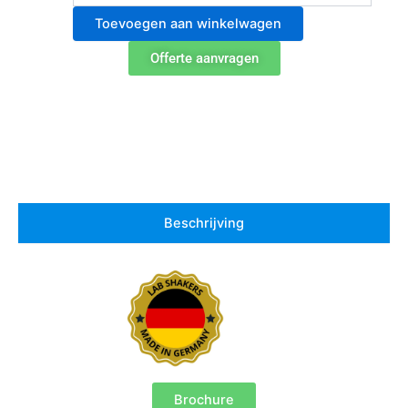
Schudapparaat
Toevoegen aan winkelwagen
voor
CO2
Offerte aanvragen
Incubatoren
KM
CO2
-
FL
aantal
Beschrijving
Brochure