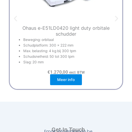
Ohaus e-E51LD0420 light duty orbitale
schudder
Beweging: orbitaal
Schudplatform: 300 x 222 mm
Max. belasting: 4 kg bij 300 tpm
Schudsnelheid: 50 tot 300 tpm
Slag: 20 mm
€
1.270,00
excl. BTW
Meer info
Get In Touch
Email: info@labman.be