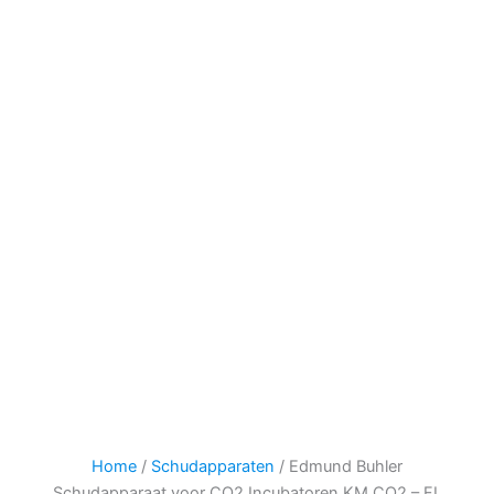
Home
/
Schudapparaten
/ Edmund Buhler
Schudapparaat voor CO2 Incubatoren KM CO2 – FL