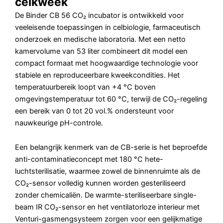
celkweek
De Binder CB 56 CO₂ incubator is ontwikkeld voor
veeleisende toepassingen in celbiologie, farmaceutisch
onderzoek en medische laboratoria. Met een netto
kamervolume van 53 liter combineert dit model een
compact formaat met hoogwaardige technologie voor
stabiele en reproduceerbare kweekcondities. Het
temperatuurbereik loopt van +4 °C boven
omgevingstemperatuur tot 60 °C, terwijl de CO₂-regeling
een bereik van 0 tot 20 vol.% ondersteunt voor
nauwkeurige pH-controle.
Een belangrijk kenmerk van de CB-serie is het beproefde
anti-contaminatieconcept met 180 °C hete-
luchtsterilisatie, waarmee zowel de binnenruimte als de
CO₂-sensor volledig kunnen worden gesteriliseerd
zonder chemicaliën. De warmte-steriliseerbare single-
beam IR CO₂-sensor en het ventilatorloze interieur met
Venturi-gasmengsysteem zorgen voor een gelijkmatige