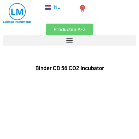
FR
Ga
NL
0
EN
Winkelwagen
naar
de
inhoud
Producten A-Z
Binder CB 56 CO2 Incubator