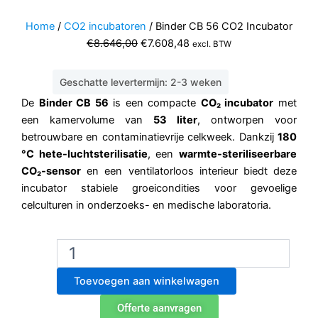
Home
/
CO2 incubatoren
/ Binder CB 56 CO2 Incubator
Oorspronkelijke
Huidige
€
8.646,00
€
7.608,48
excl. BTW
prijs
prijs
was:
is:
Geschatte levertermijn: 2-3 weken
€8.646,00.
€7.608,48.
De
Binder CB 56
is een compacte
CO₂ incubator
met
een kamervolume van
53 liter
, ontworpen voor
betrouwbare en contaminatievrije celkweek. Dankzij
180
°C hete-luchtsterilisatie
, een
warmte-steriliseerbare
CO₂-sensor
en een ventilatorloos interieur biedt deze
incubator stabiele groeicondities voor gevoelige
celculturen in onderzoeks- en medische laboratoria.
Binder
CB
56
Toevoegen aan winkelwagen
CO2
Incubator
Offerte aanvragen
aantal