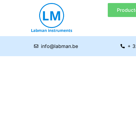
Ga
Product
naar
de
inhoud
info@labman.be
+ 3