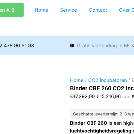
en A-Z
Home
Service
Contact
Over 
2 478 90 51 93
Gratis verzending in BE 
Home
/
CO2 incubatoren
/ 
Binder CBF 260 CO2 Inc
Oorspronkelijke
Huidi
€
17.292,00
€
15.216,96
excl.
prijs
prijs
was:
is:
Geschatte levertermijn: 2-3 w
€17.292,00.
€15.2
Binder CBF 260
is een hig
luchtvochtigheidsregeling
e