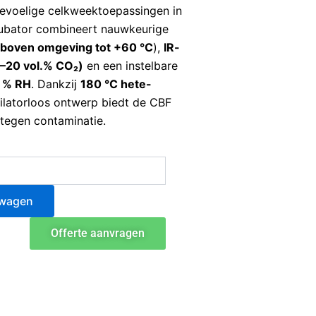
gevoelige celkweektoepassingen in
bator combineert nauwkeurige
 boven omgeving tot +60 °C
),
IR-
–20 vol.% CO₂)
en een instelbare
 % RH
. Dankzij
180 °C hete-
ilatorloos ontwerp biedt de CBF
tegen contaminatie.
lwagen
Offerte aanvragen