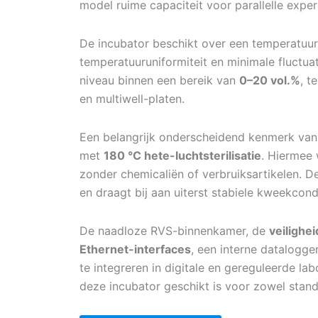
model ruime capaciteit voor parallelle expe
De incubator beschikt over een temperatuu
temperatuuruniformiteit en minimale fluctua
niveau binnen een bereik van
0–20 vol.%
, t
en multiwell-platen.
Een belangrijk onderscheidend kenmerk van
met
180 °C hete-luchtsterilisatie
. Hiermee 
zonder chemicaliën of verbruiksartikelen. 
en draagt bij aan uiterst stabiele kweekcondi
De naadloze RVS-binnenkamer, de
veilighe
Ethernet-interfaces
, een interne datalogge
te integreren in digitale en gereguleerde l
deze incubator geschikt is voor zowel sta