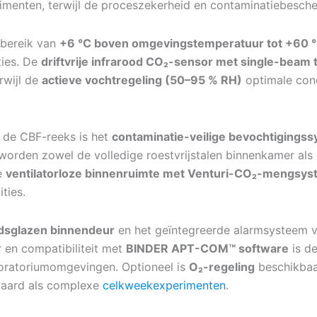
rimenten, terwijl de proceszekerheid en contaminatiebesch
rbereik van
+6 °C boven omgevingstemperatuur tot +60 
ties. De
driftvrije infrarood CO₂-sensor met single-beam 
erwijl de
actieve vochtregeling (50–95 % RH)
optimale cond
 de CBF-reeks is het
contaminatie-veilige bevochtigings
worden zowel de volledige roestvrijstalen binnenkamer als 
De
ventilatorloze binnenruimte met Venturi-CO₂-mengsy
ties.
idsglazen binnendeur
en het geïntegreerde alarmsysteem v
r en compatibiliteit met
BINDER APT-COM™ software
is d
aboratoriumomgevingen. Optioneel is
O₂-regeling
beschikbaa
ndaard als complexe
celkweekexperimenten
.