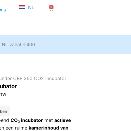
FR
NL
0
EN
Winkelwagen
Ons
& NL vanaf €400
Binder CBF 260 CO2 Incubator
ubator
ge
 BTW
eken
16,96.
h-end
CO₂ incubator
met
actieve
n een ruime
kamerinhoud van