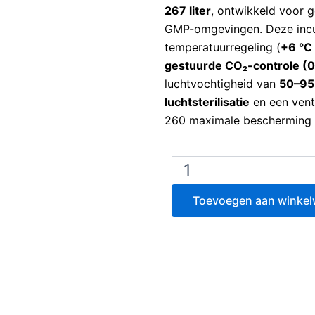
267 liter
, ontwikkeld voor 
GMP-omgevingen. Deze incu
temperatuurregeling (
+6 °C
gestuurde CO₂-controle (0
luchtvochtigheid van
50–95
luchtsterilisatie
en een vent
260 maximale bescherming 
Binder
CBF
260
Toevoegen aan winke
CO2
Incubator
aantal