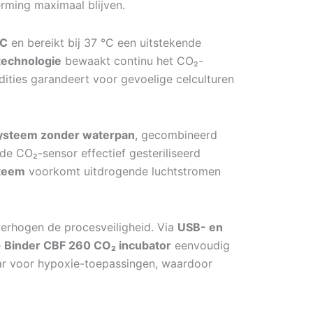
erming maximaal blijven.
°C
en bereikt bij 37 °C een uitstekende
technologie
bewaakt continu het CO₂-
ities garandeert voor gevoelige celculturen
systeem zonder waterpan
, gecombineerd
de CO₂-sensor effectief gesteriliseerd
steem
voorkomt uitdrogende luchtstromen
erhogen de procesveiligheid. Via
USB- en
e
Binder CBF 260 CO₂ incubator
eenvoudig
r voor hypoxie-toepassingen, waardoor