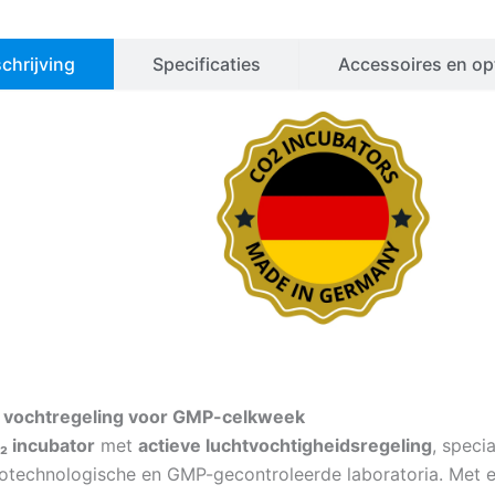
chrijving
Specificaties
Accessoires en op
e vochtregeling voor GMP-celkweek
₂ incubator
met
actieve luchtvochtigheidsregeling
, speci
iotechnologische en GMP-gecontroleerde laboratoria. Met 