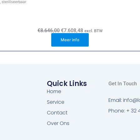
steriliseerbaar
O
H
€
8.646,00
€
7.608,48
excl. BTW
o
u
r
Meer info
i
s
d
p
i
r
g
o
e
n
p
k
r
e
i
l
j
Quick Links
Get In Touch
i
s
j
i
Home
k
s
Email: info
e
:
Service
p
€
Phone: + 32 
r
7
Contact
i
.
j
6
Over Ons
s
0
w
8
a
,