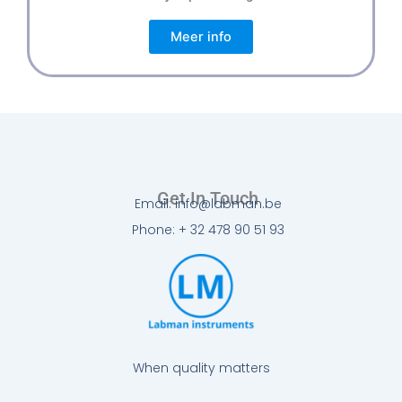
Meer info
Get In Touch
Email: info@labman.be
Phone: + 32 478 90 51 93
When quality matters