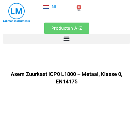
FR
Ga
NL
0
EN
Winkelwagen
naar
de
inhoud
Producten A-Z
Asem Zuurkast ICP0 L1800 – Metaal, Klasse 0,
EN14175