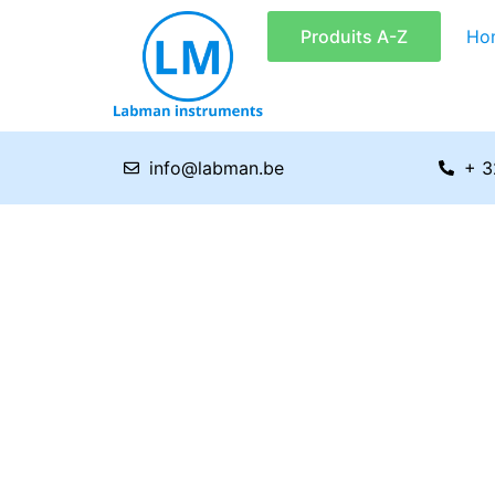
Aller
Produits A-Z
Ho
au
contenu
info@labman.be
+ 3