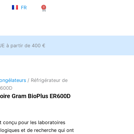
NL
FR
0
EN
Panier
’UE à partir de 400 €
congélateurs
/ Réfrigérateur de
ER600D
atoire Gram BioPlus ER600D
 conçu pour les laboratoires
logiques et de recherche qui ont