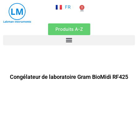
NL
Aller
FR
0
EN
Panier
au
contenu
Produits A-Z
Congélateur de laboratoire Gram BioMidi RF425