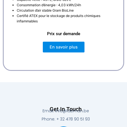
Consommation d’énergie : 4,03 kWh/24h
Circulation d’air stable Gram BioLine
Certifié ATEX pour le stockage de produits chimiques
inflammables
Prix sur demande
En savoir plus
Get In Touch
Email: info@labman.be
Phone: + 32 478 90 51 93