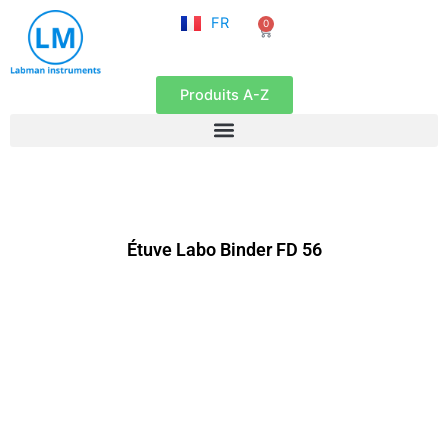
NL
Aller
FR
0
EN
Panier
au
contenu
Produits A-Z
Étuve Labo Binder FD 56