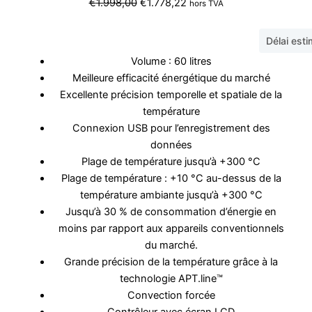
Le
Le
€
1.998,00
€
1.778,22
hors TVA
prix
prix
initial
actuel
Délai est
était :
est :
Volume : 60 litres
€1.998,00.
€1.778,22.
Meilleure efficacité énergétique du marché
Excellente précision temporelle et spatiale de la
température
Connexion USB pour l’enregistrement des
données
Plage de température jusqu’à +300 °C
Plage de température : +10 °C au-dessus de la
température ambiante jusqu’à +300 °C
Jusqu’à 30 % de consommation d’énergie en
moins par rapport aux appareils conventionnels
du marché.
Grande précision de la température grâce à la
technologie APT.line™
Convection forcée