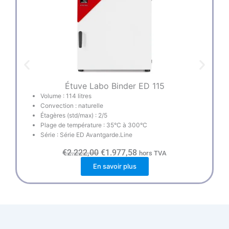
Étuve Labo Binder ED 115
Volume : 114 litres
Convection : naturelle
Étagères (std/max) : 2/5
Plage de température : 35°C à 300°C
Série : Série ED Avantgarde.Line
L
L
€
2.222,00
€
1.977,58
hors TVA
e
e
En savoir plus
p
p
r
r
i
i
x
x
i
a
n
c
i
t
t
u