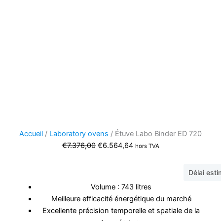
Accueil
/
Laboratory ovens
/ Étuve Labo Binder ED 720
Le
Le
€
7.376,00
€
6.564,64
hors TVA
prix
prix
initial
actuel
Délai est
était :
est :
Volume : 743 litres
€7.376,00.
€6.564,64.
Meilleure efficacité énergétique du marché
Excellente précision temporelle et spatiale de la