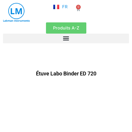
NL
Aller
FR
0
EN
Panier
au
contenu
Produits A-Z
Étuve Labo Binder ED 720