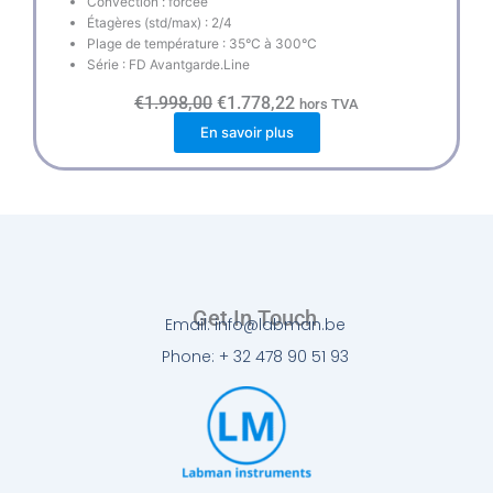
Convection : forcée
Étagères (std/max) : 2/4
Plage de température : 35°C à 300°C
Série : FD Avantgarde.Line
L
L
€
1.998,00
€
1.778,22
hors TVA
e
e
En savoir plus
p
p
r
r
i
i
x
x
i
a
n
c
i
t
t
u
i
e
a
l
l
e
Get In Touch
Email: info@labman.be
é
s
t
t
Phone: + 32 478 90 51 93
a
i
:
t
€
1
:
.
€
7
1
7
.
8