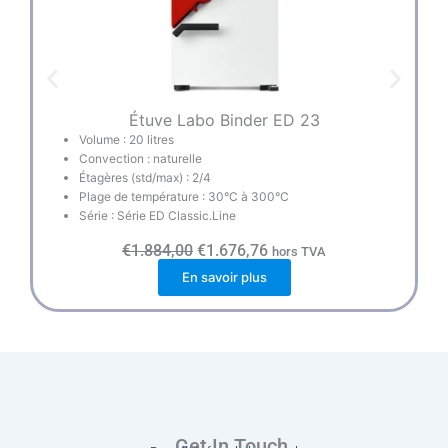
Étuve Labo Binder ED 23
Volume : 20 litres
Convection : naturelle
Étagères (std/max) : 2/4
Plage de température : 30°C à 300°C
Série : Série ED Classic.Line
L
L
€
1.884,00
€
1.676,76
hors TVA
e
e
En savoir plus
p
p
r
r
i
i
x
x
i
a
n
c
i
t
t
u
i
e
a
l
l
e
Get In Touch