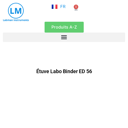
NL
Aller
FR
0
EN
Panier
au
contenu
Produits A-Z
Étuve Labo Binder ED 56