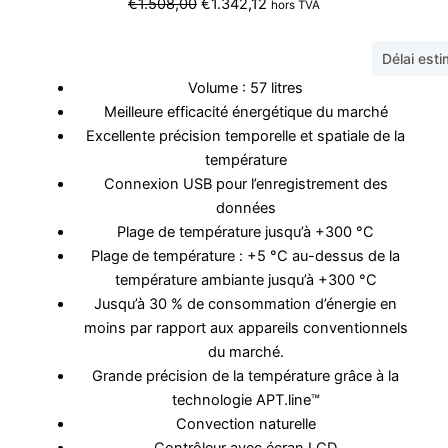
Le
Le
€
1.508,00
€
1.342,12
hors TVA
prix
prix
initial
actuel
Délai est
était :
est :
Volume : 57 litres
€1.508,00.
€1.342,12.
Meilleure efficacité énergétique du marché
Excellente précision temporelle et spatiale de la
température
Connexion USB pour l’enregistrement des
données
Plage de température jusqu’à +300 °C
Plage de température : +5 °C au-dessus de la
température ambiante jusqu’à +300 °C
Jusqu’à 30 % de consommation d’énergie en
moins par rapport aux appareils conventionnels
du marché.
Grande précision de la température grâce à la
technologie APT.line™
Convection naturelle