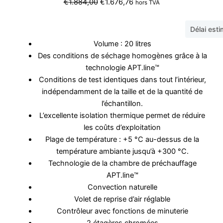
Le
Le
€
1.884,00
€
1.676,76
hors TVA
prix
prix
initial
actuel
Délai est
était :
est :
Volume : 20 litres
€1.884,00.
€1.676,76.
Des conditions de séchage homogènes grâce à la
technologie APT.line™
Conditions de test identiques dans tout l’intérieur,
indépendamment de la taille et de la quantité de
l’échantillon.
L’excellente isolation thermique permet de réduire
les coûts d’exploitation
Plage de température : +5 °C au-dessus de la
température ambiante jusqu’à +300 °C.
Technologie de la chambre de préchauffage
APT.line™
Convection naturelle
Volet de reprise d’air réglable
Contrôleur avec fonctions de minuterie