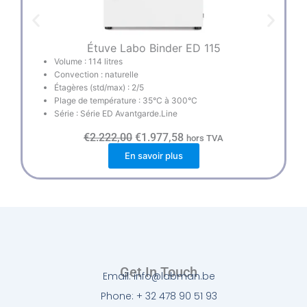
Étuve Labo Binder ED 115
Volume : 114 litres
Convection : naturelle
Étagères (std/max) : 2/5
Plage de température : 35°C à 300°C
Série : Série ED Avantgarde.Line
L
L
€
2.222,00
€
1.977,58
hors TVA
e
e
En savoir plus
p
p
r
r
i
i
x
x
i
a
n
c
i
t
t
u
i
e
a
l
l
e
Get In Touch
Email: info@labman.be
é
s
t
t
Phone: + 32 478 90 51 93
a