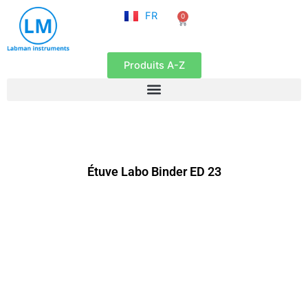
NL
Aller
FR
0
EN
Panier
au
contenu
Produits A-Z
Étuve Labo Binder ED 23