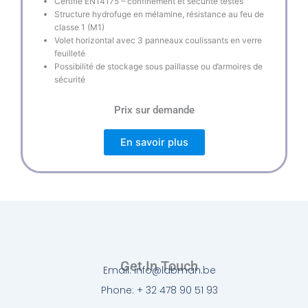
Certifié EN14175 – confinement et sécurité testés
Structure hydrofuge en mélamine, résistance au feu de
classe 1 (M1)
Volet horizontal avec 3 panneaux coulissants en verre
feuilleté
Possibilité de stockage sous paillasse ou d’armoires de
sécurité
Prix sur demande
En savoir plus
Get In Touch
Email: info@labman.be
Phone: + 32 478 90 51 93