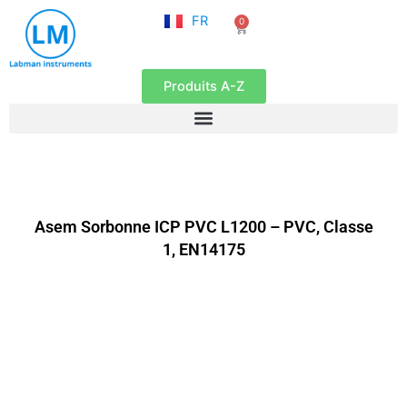
NL
Aller
FR
0
EN
Panier
au
contenu
Produits A-Z
Asem Sorbonne ICP PVC L1200 – PVC, Classe
1, EN14175