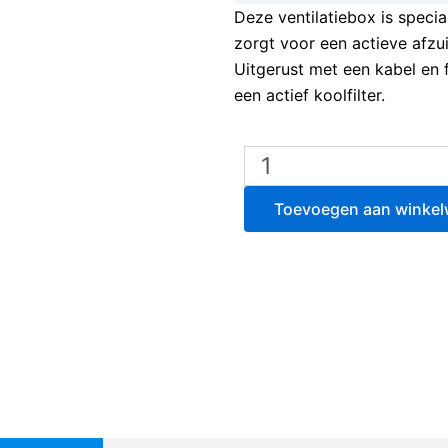
Deze ventilatiebox is speci
zorgt voor een actieve afzu
Uitgerust met een kabel en 
een actief koolfilter.
Ventilatiebox
voor
fytokasten
Toevoegen aan winke
–
Ø125
mm
–
met
kabel
en
filterhouder
aantal