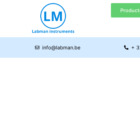
Ga
Product
naar
de
inhoud
info@labman.be
+ 3