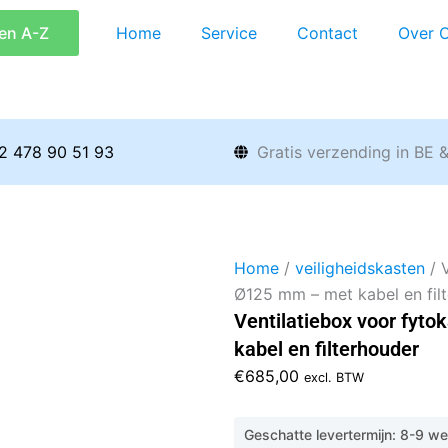
en A-Z
Home
Service
Contact
Over 
2 478 90 51 93
Gratis verzending in BE 
Home
/
veiligheidskasten
/ 
Ø125 mm – met kabel en fil
Ventilatiebox voor fyt
kabel en filterhouder
€
685,00
excl. BTW
Geschatte levertermijn: 8-9 w