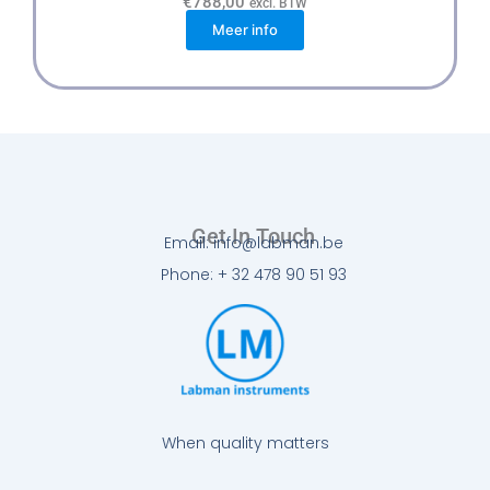
€
788,00
excl. BTW
Meer info
Get In Touch
Email: info@labman.be
Phone: + 32 478 90 51 93
When quality matters