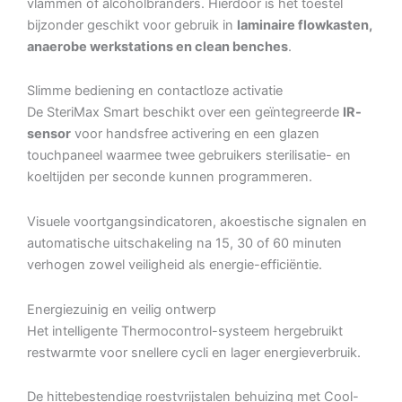
vlammen of alcoholbranders. Hierdoor is het toestel
bijzonder geschikt voor gebruik in
laminaire flowkasten,
anaerobe werkstations en clean benches
.
Slimme bediening en contactloze activatie
De SteriMax Smart beschikt over een geïntegreerde
IR-
sensor
voor handsfree activering en een glazen
touchpaneel waarmee twee gebruikers sterilisatie- en
koeltijden per seconde kunnen programmeren.
Visuele voortgangsindicatoren, akoestische signalen en
automatische uitschakeling na 15, 30 of 60 minuten
verhogen zowel veiligheid als energie-efficiëntie.
Energiezuinig en veilig ontwerp
Het intelligente Thermocontrol-systeem hergebruikt
restwarmte voor snellere cycli en lager energieverbruik.
De hittebestendige roestvrijstalen behuizing met Cool-