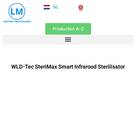
FR
Ga
NL
0
EN
Winkelwagen
naar
de
inhoud
Producten A-Z
WLD-Tec SteriMax Smart Infrarood Sterilisator