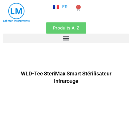
NL
Aller
FR
0
EN
Panier
au
contenu
Produits A-Z
WLD-Tec SteriMax Smart Stérilisateur
Infrarouge