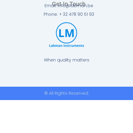
Get In Touch
Email: info@labman.be
Phone: + 32 478 90 51 93
When quality matters
© All Rights Reserved.