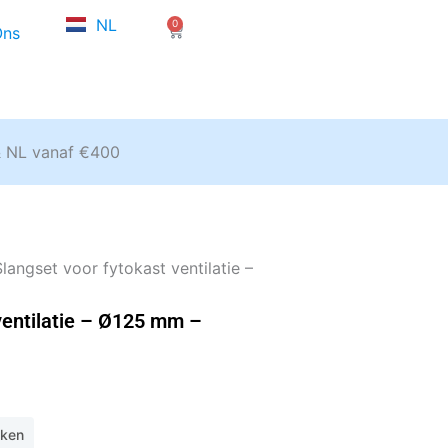
FR
NL
0
EN
Winkelwagen
Ons
& NL vanaf €400
langset voor fytokast ventilatie –
ventilatie – Ø125 mm –
eken