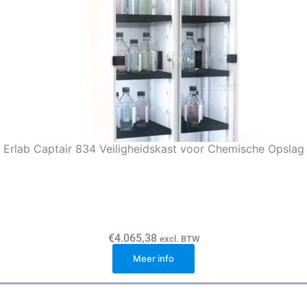
Erlab Captair 834 Veiligheidskast voor Chemische Opslag
€
4.065,38
excl. BTW
Meer info