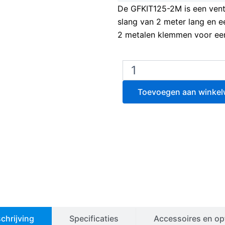
De GFKIT125-2M is een venti
slang van 2 meter lang en e
2 metalen klemmen voor een 
Slangset
voor
fytokast
Toevoegen aan winke
ventilatie
–
Ø125
mm
–
GFKIT125-
2m
aantal
chrijving
Specificaties
Accessoires en op