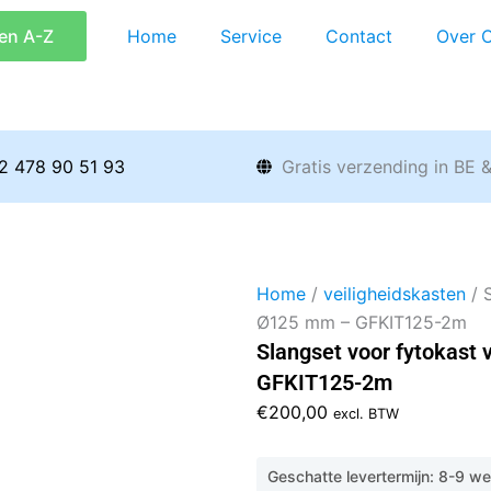
en A-Z
Home
Service
Contact
Over 
2 478 90 51 93
Gratis verzending in BE 
Home
/
veiligheidskasten
/ S
Ø125 mm – GFKIT125-2m
Slangset voor fytokast 
GFKIT125-2m
€
200,00
excl. BTW
Geschatte levertermijn: 8-9 w