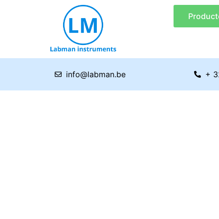
Ga
Product
naar
de
inhoud
info@labman.be
+ 3