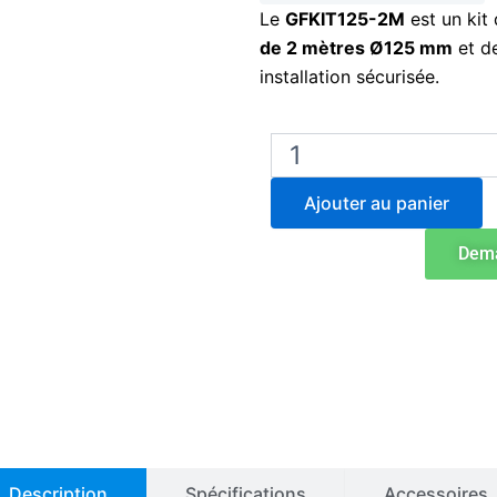
Le
GFKIT125-2M
est un kit
de 2 mètres Ø125 mm
et de
installation sécurisée.
quantité
de
Kit
Ajouter au panier
de
ventilation
Dema
GFKIT125-
2M
–
tuyau
Ø125
mm
–
2
m
+
colliers
Description
Spécifications
Accessoires