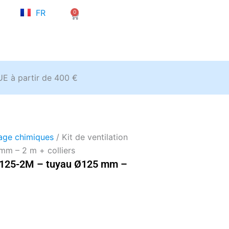
NL
FR
0
EN
Panier
’UE à partir de 400 €
age chimiques
/ Kit de ventilation
m – 2 m + colliers
IT125-2M – tuyau Ø125 mm –