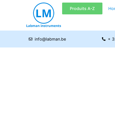
Aller
Produits A-Z
Ho
au
contenu
info@labman.be
+ 3