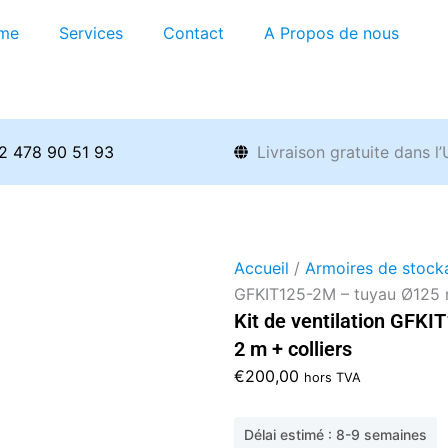
me
Services
Contact
A Propos de nous
2 478 90 51 93
Livraison gratuite dans l
Accueil
/
Armoires de stock
GFKIT125-2M – tuyau Ø125 m
Kit de ventilation GFK
2 m + colliers
€
200,00
hors TVA
Délai estimé : 8-9 semaines