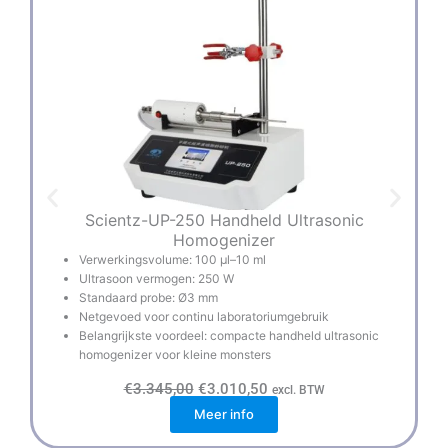
Scientz-UP-250 Handheld Ultrasonic
Homogenizer
Verwerkingsvolume: 100 µl–10 ml
Ultrasoon vermogen: 250 W
Standaard probe: Ø3 mm
Netgevoed voor continu laboratoriumgebruik
Belangrijkste voordeel: compacte handheld ultrasonic
homogenizer voor kleine monsters
O
H
€
3.345,00
€
3.010,50
excl. BTW
o
u
Meer info
r
i
s
d
p
i