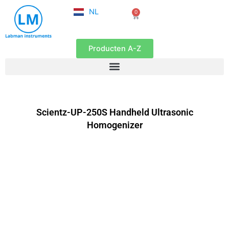
FR
Ga
NL
0
EN
Winkelwagen
naar
de
inhoud
Producten A-Z
Scientz-UP-250S Handheld Ultrasonic
Homogenizer