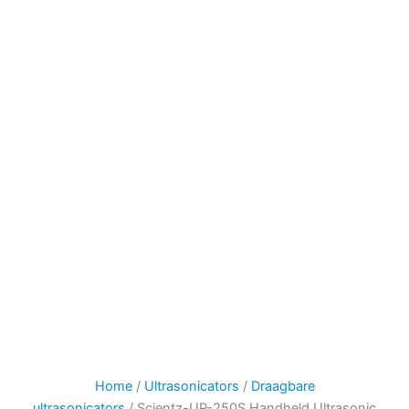
Home
/
Ultrasonicators
/
Draagbare
ultrasonicators
/ Scientz-UP-250S Handheld Ultrasonic