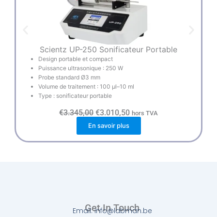
Scientz UP-250 Sonificateur Portable
Design portable et compact
Puissance ultrasonique : 250 W
Probe standard Ø3 mm
Volume de traitement : 100 µl–10 ml
Type : sonificateur portable
L
L
€
3.345,00
€
3.010,50
hors TVA
e
e
En savoir plus
p
p
r
r
i
i
x
x
i
a
n
c
i
t
t
u
i
e
a
l
l
e
Get In Touch
Email: info@labman.be
é
s