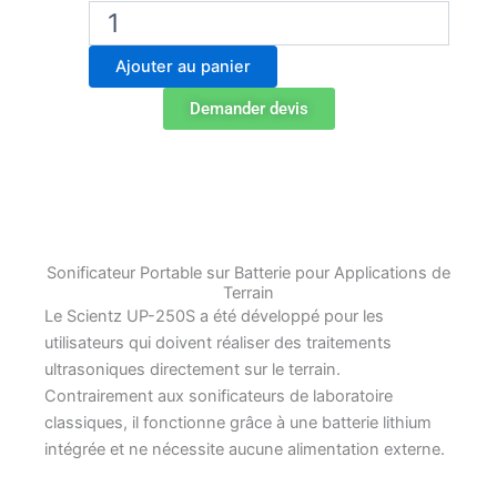
quantité
de
Scientz
Ajouter au panier
UP-
250S
Demander devis
Sonificateur
Portable
sur
Batterie
Sonificateur Portable sur Batterie pour Applications de
Terrain
Le Scientz UP-250S a été développé pour les
utilisateurs qui doivent réaliser des traitements
ultrasoniques directement sur le terrain.
Contrairement aux sonificateurs de laboratoire
classiques, il fonctionne grâce à une batterie lithium
intégrée et ne nécessite aucune alimentation externe.