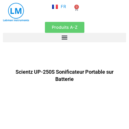
NL
Aller
FR
0
EN
Panier
au
contenu
Produits A-Z
Scientz UP-250S Sonificateur Portable sur
Batterie