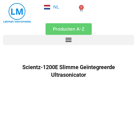
FR
Ga
NL
0
EN
Winkelwagen
naar
de
inhoud
Producten A-Z
Scientz-1200E Slimme Geïntegreerde
Ultrasonicator