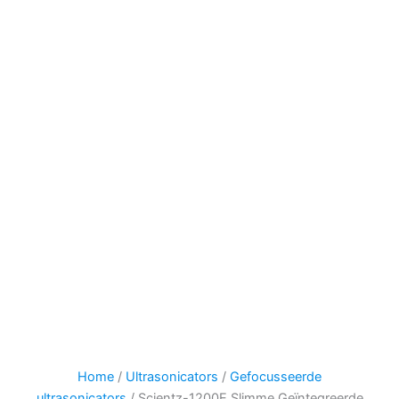
Home
/
Ultrasonicators
/
Gefocusseerde
ultrasonicators
/ Scientz-1200E Slimme Geïntegreerde