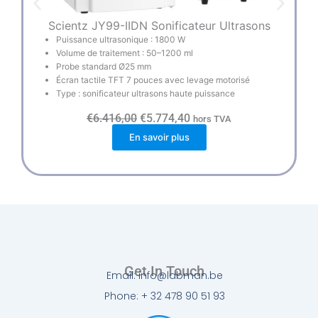
Scientz JY99-IIDN Sonificateur Ultrasons
Puissance ultrasonique : 1800 W
Volume de traitement : 50–1200 ml
Probe standard Ø25 mm
Écran tactile TFT 7 pouces avec levage motorisé
Type : sonificateur ultrasons haute puissance
L
L
€
6.416,00
€
5.774,40
hors TVA
e
e
En savoir plus
p
p
r
r
i
i
x
x
i
a
n
c
i
t
t
u
i
e
a
l
l
e
é
s
Get In Touch
Email: info@labman.be
t
t
a
Phone: + 32 478 90 51 93
i
:
t
€