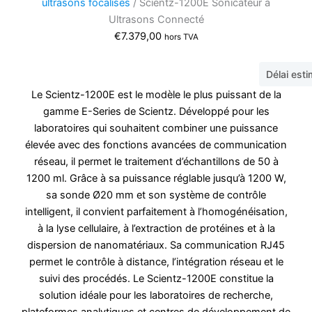
ultrasons focalisés
/ Scientz-1200E Sonicateur à
Ultrasons Connecté
€
7.379,00
hors TVA
Délai est
Le Scientz-1200E est le modèle le plus puissant de la
gamme E-Series de Scientz. Développé pour les
laboratoires qui souhaitent combiner une puissance
élevée avec des fonctions avancées de communication
réseau, il permet le traitement d’échantillons de 50 à
1200 ml. Grâce à sa puissance réglable jusqu’à 1200 W,
sa sonde Ø20 mm et son système de contrôle
intelligent, il convient parfaitement à l’homogénéisation,
à la lyse cellulaire, à l’extraction de protéines et à la
dispersion de nanomatériaux. Sa communication RJ45
permet le contrôle à distance, l’intégration réseau et le
suivi des procédés. Le Scientz-1200E constitue la
solution idéale pour les laboratoires de recherche,