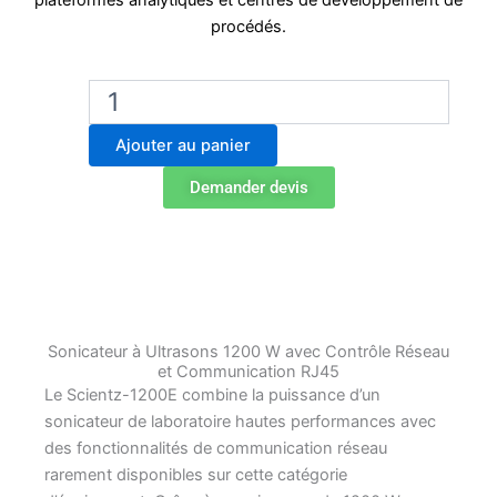
plateformes analytiques et centres de développement de
procédés.
quantité
de
Scientz-
Ajouter au panier
1200E
Sonicateur
Demander devis
à
Ultrasons
Connecté
Sonicateur à Ultrasons 1200 W avec Contrôle Réseau
et Communication RJ45
Le Scientz-1200E combine la puissance d’un
sonicateur de laboratoire hautes performances avec
des fonctionnalités de communication réseau
rarement disponibles sur cette catégorie