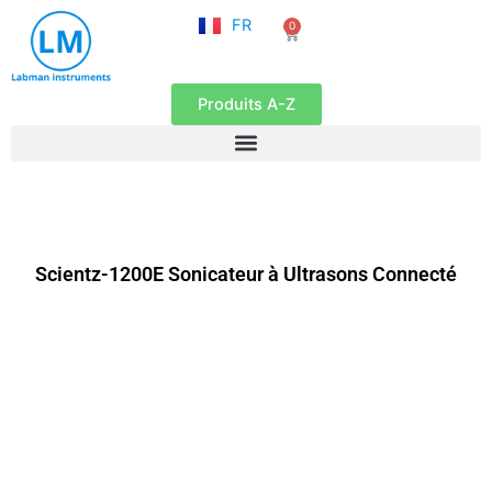
NL
Aller
FR
0
EN
Panier
au
contenu
Produits A-Z
Scientz-1200E Sonicateur à Ultrasons Connecté