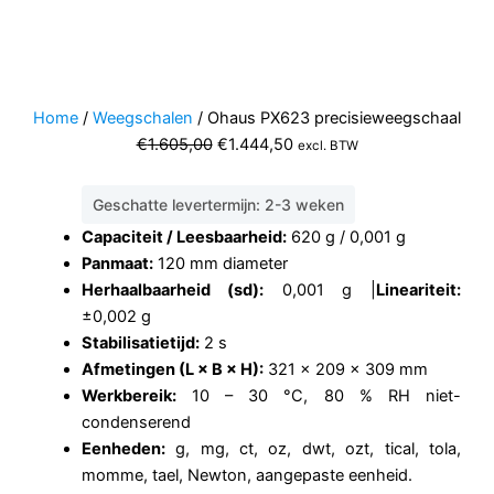
Home
/
Weegschalen
/ Ohaus PX623 precisieweegschaal
Oorspronkelijke
Huidige
€
1.605,00
€
1.444,50
excl. BTW
prijs
prijs
was:
is:
Geschatte levertermijn: 2-3 weken
€1.605,00.
€1.444,50.
Capaciteit / Leesbaarheid:
620 g / 0,001 g
Panmaat:
120 mm diameter
Herhaalbaarheid (sd):
0,001 g |
Lineariteit:
±0,002 g
Stabilisatietijd:
2 s
Afmetingen (L × B × H):
321 × 209 × 309 mm
Werkbereik:
10 – 30 °C, 80 % RH niet-
condenserend
Eenheden:
g, mg, ct, oz, dwt, ozt, tical, tola,
momme, tael, Newton, aangepaste eenheid.