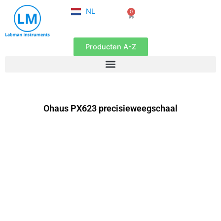
FR
Ga
NL
0
EN
Winkelwagen
naar
de
inhoud
Producten A-Z
Ohaus PX623 precisieweegschaal