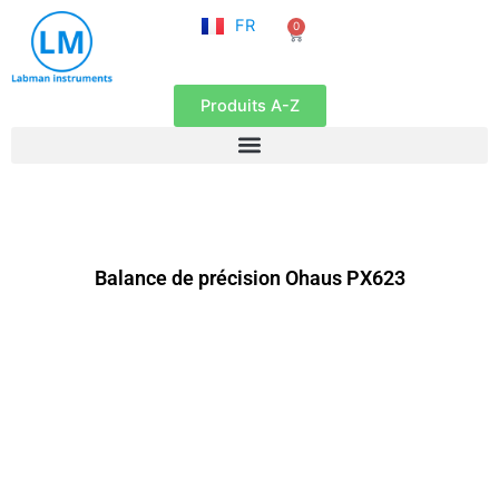
NL
Aller
FR
0
EN
Panier
au
contenu
Produits A-Z
Balance de précision Ohaus PX623