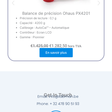
Balance de précision Ohaus PX4201
Précision de lecture : 0,1 g
Capacité : 4200 g
Calibrage : AutoCal™ – Automatique
Contrôleur : Ecran LCD
Gamme : Pionnier
L
L
€
1.425,00
€
1.282,50
hors TVA
e
e
En savoir plus
p
p
r
r
i
i
x
x
i
a
n
c
i
t
t
u
i
e
a
l
l
e
Get In Touch
Email: info@labman.be
é
s
t
t
Phone: + 32 478 90 51 93
a
i
: