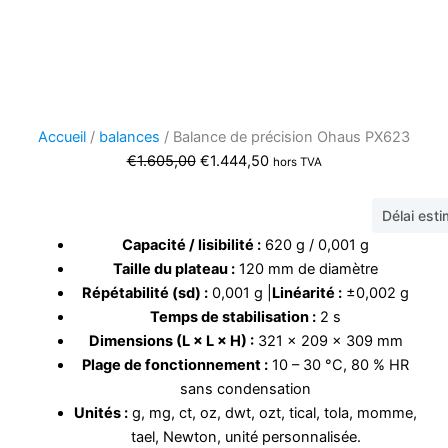
Accueil
/
balances
/ Balance de précision Ohaus PX623
Le
Le
€
1.605,00
€
1.444,50
hors TVA
prix
prix
initial
actuel
Délai est
était :
est :
Capacité / lisibilité :
620 g / 0,001 g
€1.605,00.
€1.444,50.
Taille du plateau :
120 mm de diamètre
Répétabilité (sd) :
0,001 g |
Linéarité :
±0,002 g
Temps de stabilisation :
2 s
Dimensions (L × L × H) :
321 × 209 × 309 mm
Plage de fonctionnement :
10 – 30 °C, 80 % HR
sans condensation
Unités :
g, mg, ct, oz, dwt, ozt, tical, tola, momme,
tael, Newton, unité personnalisée.