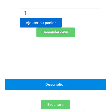
quantité
de
Balance
Ajouter au panier
de
précision
Demander devis
Ohaus
PX623
Description
Brochure