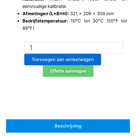
eenvoudige kalibratie
Afmetingen (L×B×H):
321 × 209 × 309 mm
Bedrijfstemperatuur:
10°C tot 30°C (50°F tot
86°F)
Ohaus
PX124
analytische
Toevoegen aan winkelwagen
balans
aantal
Offerte aanvragen
Beschrijving