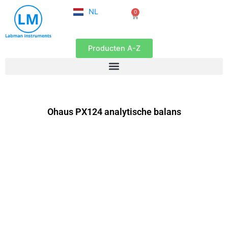
FR
Ga
NL
0
EN
Winkelwagen
naar
de
inhoud
Producten A-Z
Ohaus PX124 analytische balans