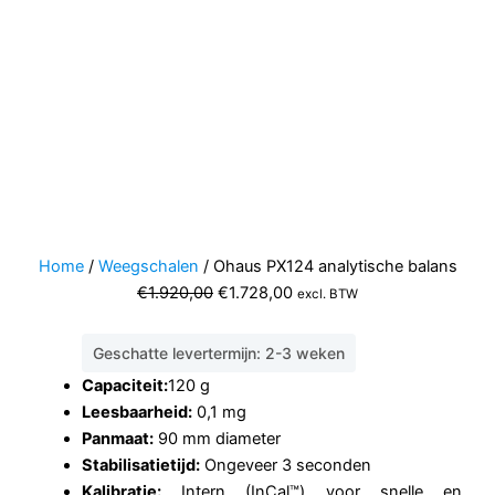
Home
/
Weegschalen
/ Ohaus PX124 analytische balans
Oorspronkelijke
Huidige
€
1.920,00
€
1.728,00
excl. BTW
prijs
prijs
was:
is:
Geschatte levertermijn: 2-3 weken
€1.920,00.
€1.728,00.
Capaciteit:
120 g
Leesbaarheid:
0,1 mg
Panmaat:
90 mm diameter
Stabilisatietijd:
Ongeveer 3 seconden
Kalibratie:
Intern (InCal™) voor snelle en