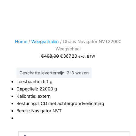
Home
/
Weegschalen
/ Ohaus Navigator NVT22000
Weegschaal
Oorspronkelijke
Huidige
€
408,00
€
367,20
excl. BTW
prijs
prijs
was:
is:
Geschatte levertermijn: 2-3 weken
€408,00.
€367,20.
Leesbaarheid: 1 g
Capaciteit: 22000 g
Kalibratie: extern
Besturing: LCD met achtergrondverlichting
Bereik: Navigator NVT
Ohaus