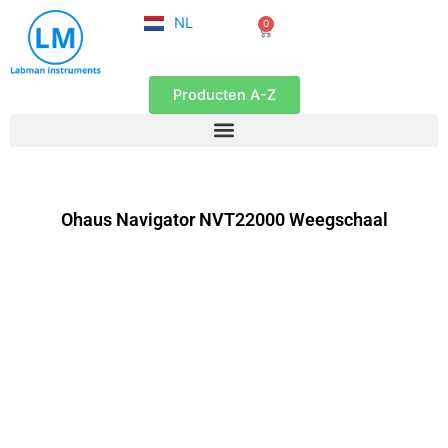
FR
Ga
NL
0
EN
Winkelwagen
naar
de
inhoud
Producten A-Z
Ohaus Navigator NVT22000 Weegschaal