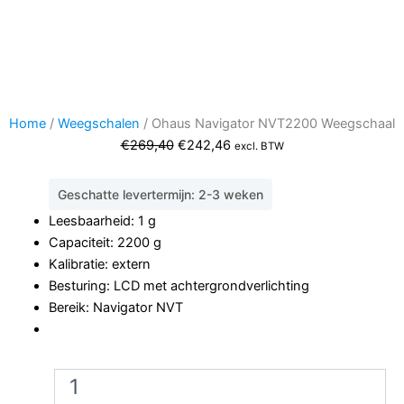
Home
/
Weegschalen
/ Ohaus Navigator NVT2200 Weegschaal
Oorspronkelijke
Huidige
€
269,40
€
242,46
excl. BTW
prijs
prijs
was:
is:
Geschatte levertermijn: 2-3 weken
€269,40.
€242,46.
Leesbaarheid: 1 g
Capaciteit: 2200 g
Kalibratie: extern
Besturing: LCD met achtergrondverlichting
Bereik: Navigator NVT
Ohaus
Navigator