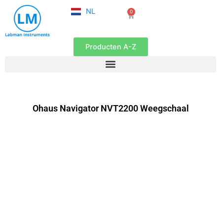
FR
Ga
NL
0
EN
Winkelwagen
naar
de
inhoud
Producten A-Z
Ohaus Navigator NVT2200 Weegschaal