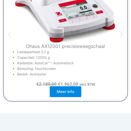
Ohaus AX12001 precisieweegschaal
Leesbaarheid: 0,1 g
Capaciteit: 12000 g
Kalibratie: AutoCal™ – Automatisch
Besturing: Touchscreen
Bereik: Avonturier
O
H
€
2.180,00
€
1.962,00
excl. BTW
o
u
Meer info
r
i
s
d
p
i
r
g
o
e
n
p
k
r
e
i
l
j
i
s