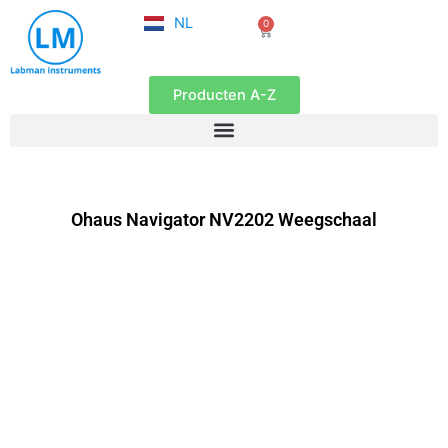
FR
Ga
NL
0
EN
Winkelwagen
naar
de
inhoud
Producten A-Z
Ohaus Navigator NV2202 Weegschaal