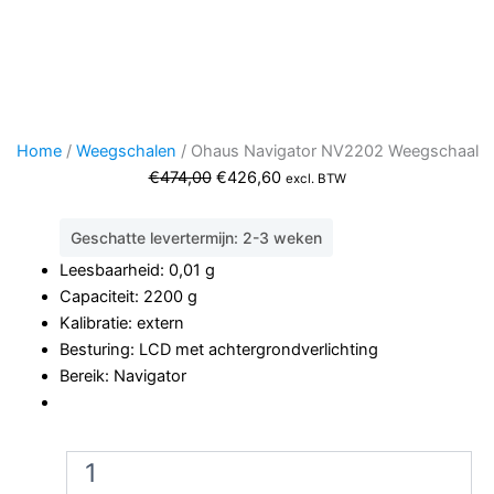
Home
/
Weegschalen
/ Ohaus Navigator NV2202 Weegschaal
Oorspronkelijke
Huidige
€
474,00
€
426,60
excl. BTW
prijs
prijs
was:
is:
Geschatte levertermijn: 2-3 weken
€474,00.
€426,60.
Leesbaarheid: 0,01 g
Capaciteit: 2200 g
Kalibratie: extern
Besturing: LCD met achtergrondverlichting
Bereik: Navigator
Ohaus
Navigator