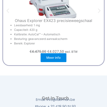
Ohaus Explorer EX423 precisieweegschaal
Leesbaarheid: 1 mg
Capaciteit: 420 g
Kalibratie: AutoCal™ – Automatisch
Besturing: geavanceerd aanraakscherm
Bereik: Explorer
O
H
€
4.475,00
€
4.027,50
excl. BTW
o
u
Meer info
r
i
s
d
p
i
r
g
o
e
n
p
k
r
e
i
l
j
i
s
j
i
k
s
Get In Touch
e
:
Email: info@labman.be
p
€
r
4
Phone: + 32 478 90 51 93