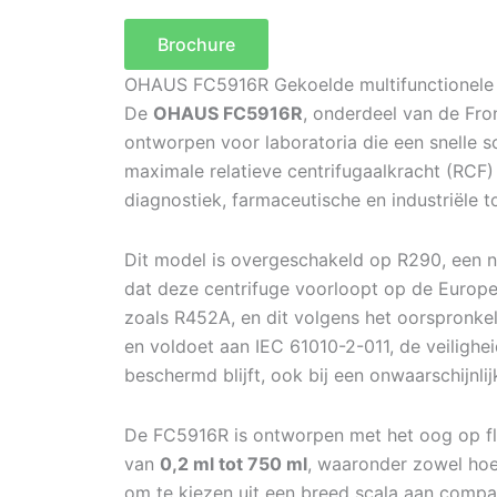
Brochure
OHAUS FC5916R Gekoelde multifunctionele c
De
OHAUS FC5916R
, onderdeel van de Fro
ontworpen voor laboratoria die een snelle 
maximale relatieve centrifugaalkracht (RCF
diagnostiek, farmaceutische en industriële 
Dit model is overgeschakeld op R290, een 
dat deze centrifuge voorloopt op de Euro
zoals R452A, en dit volgens het oorspronkeli
en voldoet aan IEC 61010-2-011, de veiligh
beschermd blijft, ook bij een onwaarschijnlij
De FC5916R is ontworpen met het oog op flex
van
0,2 ml tot 750 ml
, waaronder zowel hoe
om te kiezen uit een breed scala aan compa