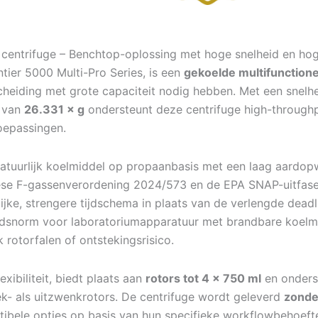
entrifuge – Benchtop-oplossing met hoge snelheid en hog
ntier 5000 Multi-Pro Series, is een
gekoelde multifunctione
scheiding met grote capaciteit nodig hebben. Met een snelh
) van
26.331 × g
ondersteunt deze centrifuge high-throughp
toepassingen.
natuurlijk koelmiddel op propaanbasis met een laag aardo
pese F-gassenverordening 2024/573 en de EPA SNAP-uitfas
jke, strengere tijdschema in plaats van de verlengde deadli
eidsnorm voor laboratoriumapparatuur met brandbare koelmi
k rotorfalen of ontstekingsrisico.
ibiliteit, biedt plaats aan
rotors tot 4 × 750 ml
en onderst
k- als uitzwenkrotors. De centrifuge wordt geleverd
zonde
tibele opties op basis van hun specifieke workflowbehoeft