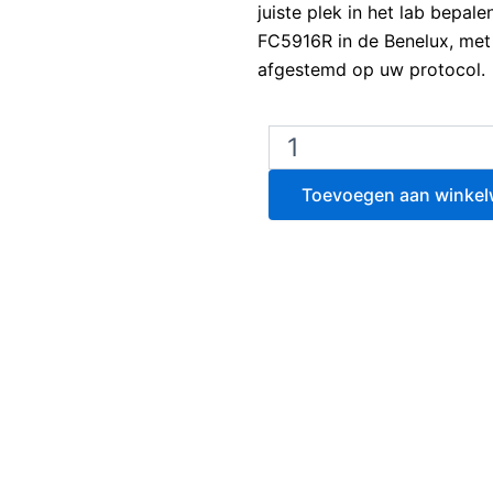
juiste plek in het lab bepal
FC5916R in de Benelux, met
afgestemd op uw protocol.
Ohaus
Frontier
FC5916R
Toevoegen aan winke
Multifunctionele
gekoelde
centrifuge
aantal