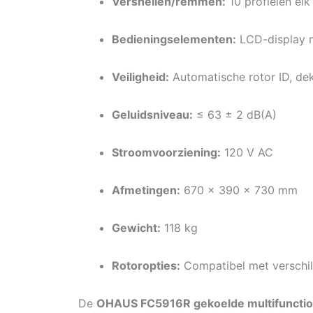
Versnellen/remmen:
10 profielen elk
Bedieningselementen:
LCD-display 
Veiligheid:
Automatische rotor ID, dek
Geluidsniveau:
≤ 63 ± 2 dB(A)
Stroomvoorziening:
120 V AC
Afmetingen:
670 × 390 × 730 mm
Gewicht:
118 kg
Rotoropties:
Compatibel met verschil
De
OHAUS FC5916R gekoelde multifunction