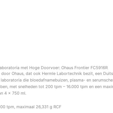
 Laboratoria met Hoge Doorvoer: Ohaus Frontier FC5916R
oor Ohaus, dat ook Hermle Labortechnik bezit, een Duitse
ij laboratoria die bloedafnamebuizen, plasma- en serumschei
bben, met snelheden tot 200 tpm – 16.000 tpm en een maxim
an 4 x 750 ml.
.000 tpm, maximaal 26,331 g RCF