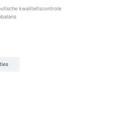
utische kwaliteitscontrole
nbalans
ties