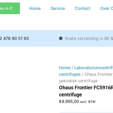
en A-Z
Home
Service
Contact
Over 
2 478 90 51 93
Gratis verzending in BE 
Home
/
Laboratoriumcentri
centrifuges
/ Ohaus Frontier
gekoelde centrifuge
Ohaus Frontier FC5916R
centrifuge
€
8.995,00
excl. BTW