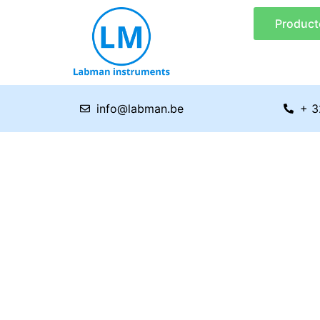
Ga
Product
naar
de
inhoud
info@labman.be
+ 3