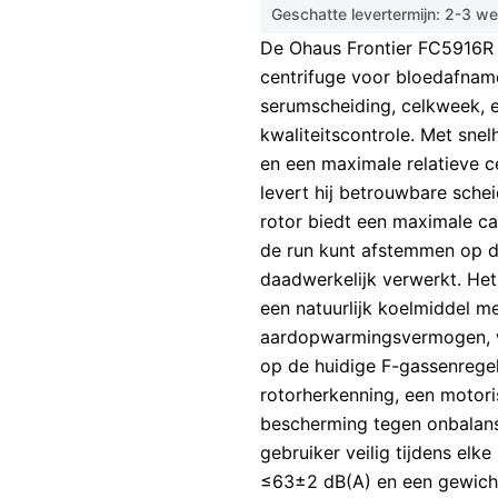
Geschatte levertermijn: 2-3 w
De Ohaus Frontier FC5916R 
centrifuge voor bloedafnam
serumscheiding, celkweek, e
kwaliteitscontrole. Met sne
en een maximale relatieve c
levert hij betrouwbare sche
rotor biedt een maximale ca
de run kunt afstemmen op 
daadwerkelijk verwerkt. He
een natuurlijk koelmiddel m
aardopwarmingsvermogen, w
op de huidige F-gassenrege
rotorherkenning, een motori
bescherming tegen onbalan
gebruiker veilig tijdens elk
≤63±2 dB(A) en een gewicht