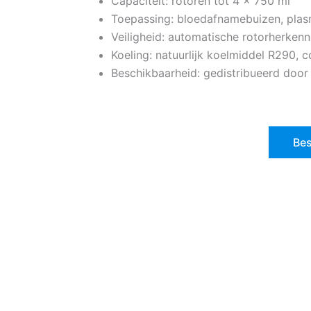
Capaciteit: rotoren tot 4 x 750 ml
Toepassing: bloedafnamebuizen, plasm
Veiligheid: automatische rotorherken
Koeling: natuurlijk koelmiddel R290, 
Beschikbaarheid: gedistribueerd door
Bes