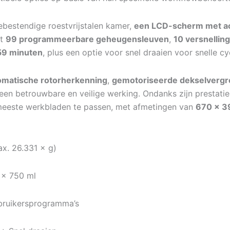
ebestendige roestvrijstalen kamer,
een LCD-scherm met ac
dt
99 programmeerbare geheugensleuven
,
10 versnellin
59 minuten
, plus een optie voor snel draaien voor snelle cyc
omatische rotorherkenning
,
gemotoriseerde dekselvergr
en betrouwbare en veilige werking. Ondanks zijn prestaties 
meeste werkbladen te passen, met afmetingen van
670 × 3
x. 26.331 × g)
 × 750 ml
ruikersprogramma’s