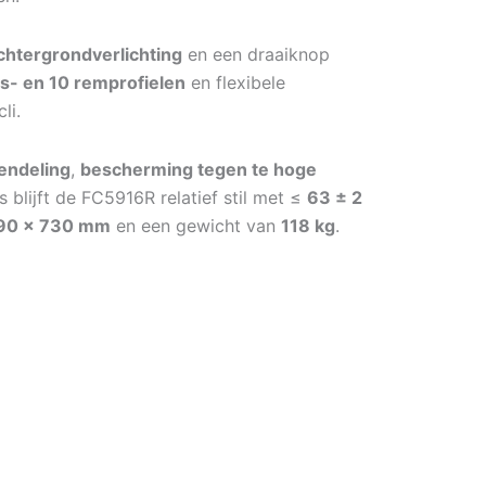
htergrondverlichting
en een draaiknop
gs- en 10 remprofielen
en flexibele
li.
endeling
,
bescherming tegen te hoge
blijft de FC5916R relatief stil met ≤
63 ± 2
90 × 730 mm
en een gewicht van
118 kg
.