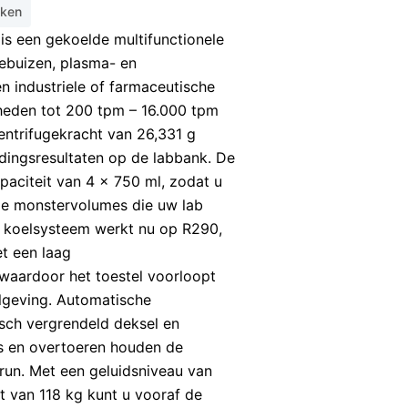
eken
is een gekoelde multifunctionele
ebuizen, plasma- en
n industriele of farmaceutische
lheden tot 200 tpm – 16.000 tpm
entrifugekracht van 26,331 g
idingsresultaten op de labbank. De
paciteit van 4 x 750 ml, zodat u
de monstervolumes die uw lab
t koelsysteem werkt nu op R290,
et een laag
aardoor het toestel voorloopt
lgeving. Automatische
sch vergrendeld deksel en
s en overtoeren houden de
e run. Met een geluidsniveau van
 van 118 kg kunt u vooraf de