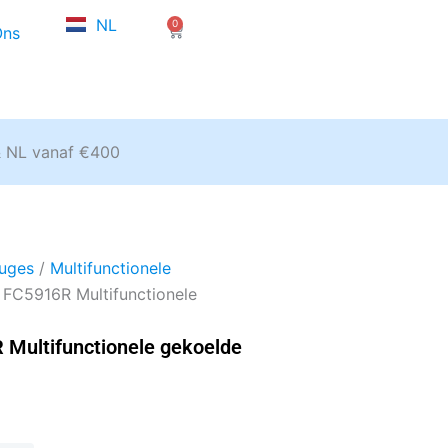
FR
NL
0
EN
Winkelwagen
Ons
& NL vanaf €400
fuges
/
Multifunctionele
 FC5916R Multifunctionele
 Multifunctionele gekoelde