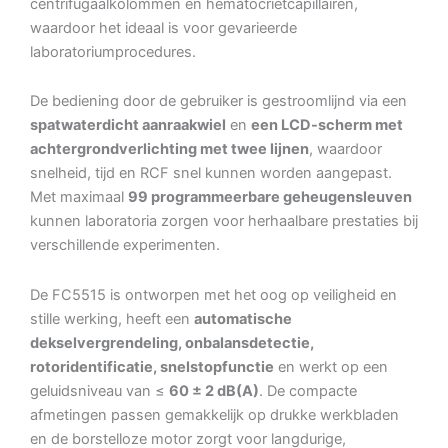
centrifugaalkolommen en hematocrietcapillairen,
waardoor het ideaal is voor gevarieerde
laboratoriumprocedures.
De bediening door de gebruiker is gestroomlijnd via een
spatwaterdicht aanraakwiel
en
een LCD-scherm met
achtergrondverlichting met twee lijnen
, waardoor
snelheid, tijd en RCF snel kunnen worden aangepast.
Met maximaal
99 programmeerbare geheugensleuven
kunnen laboratoria zorgen voor herhaalbare prestaties bij
verschillende experimenten.
De FC5515 is ontworpen met het oog op veiligheid en
stille werking, heeft een
automatische
dekselvergrendeling, onbalansdetectie,
rotoridentificatie, snelstopfunctie
en werkt op een
geluidsniveau van ≤
60 ± 2 dB(A)
. De compacte
afmetingen passen gemakkelijk op drukke werkbladen
en de borstelloze motor zorgt voor langdurige,