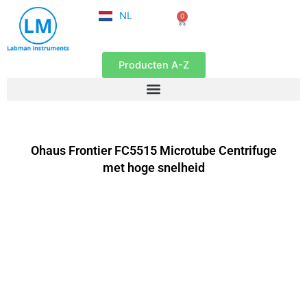
FR
Ga
NL
0
EN
Winkelwagen
naar
de
inhoud
Producten A-Z
Ohaus Frontier FC5515 Microtube Centrifuge
met hoge snelheid