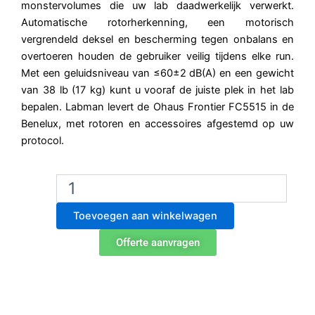
monstervolumes die uw lab daadwerkelijk verwerkt.
Automatische rotorherkenning, een motorisch
vergrendeld deksel en bescherming tegen onbalans en
overtoeren houden de gebruiker veilig tijdens elke run.
Met een geluidsniveau van ≤60±2 dB(A) en een gewicht
van 38 lb (17 kg) kunt u vooraf de juiste plek in het lab
bepalen. Labman levert de Ohaus Frontier FC5515 in de
Benelux, met rotoren en accessoires afgestemd op uw
protocol.
Ohaus
Frontier
FC5515
Toevoegen aan winkelwagen
Microtube
Centrifuge
Offerte aanvragen
met
hoge
snelheid
aantal