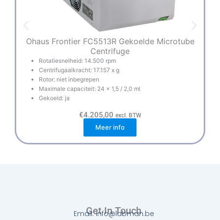
Ohaus Frontier FC5513R Gekoelde Microtube
Centrifuge
Rotatiesnelheid: 14.500 rpm
Centrifugaalkracht: 17.157 x g
Rotor: niet inbegrepen
Maximale capaciteit: 24 x 1,5 / 2,0 ml
Gekoeld: ja
€
4.205,00
excl. BTW
Meer info
Get In Touch
Email: info@labman.be