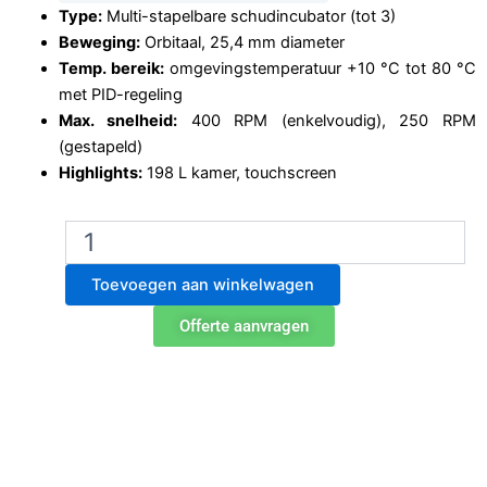
Type:
Multi-stapelbare schudincubator (tot 3)
Beweging:
Orbitaal, 25,4 mm diameter
Temp. bereik:
omgevingstemperatuur +10 °C tot 80 °C
met PID-regeling
Max. snelheid:
400 RPM (enkelvoudig), 250 RPM
(gestapeld)
Highlights:
198 L kamer, touchscreen
Multi-
stapelbare
schudincubator
Toevoegen aan winkelwagen
ISS-
7100
Offerte aanvragen
aantal