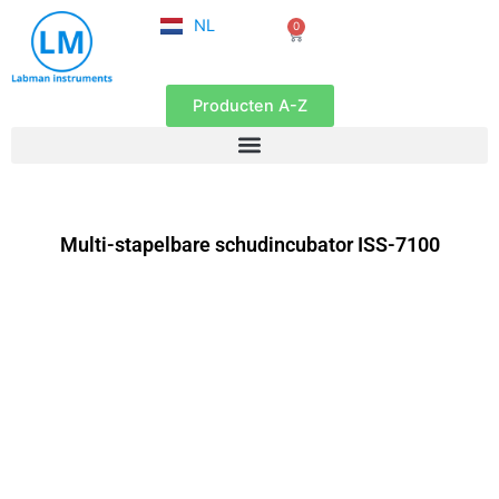
FR
Ga
NL
0
EN
Winkelwagen
naar
de
inhoud
Producten A-Z
Multi-stapelbare schudincubator ISS-7100