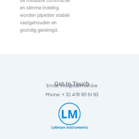
de robuuste constructie
en slimme indeling
worden pipetten stabiel
vastgehouden en
grondig gereinigd.
Get In Touch
Email: info@labman.be
Phone: + 32 478 90 51 93