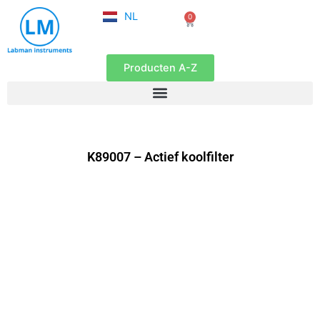
FR
Ga
NL
0
EN
Winkelwagen
naar
de
inhoud
Producten A-Z
K89007 – Actief koolfilter