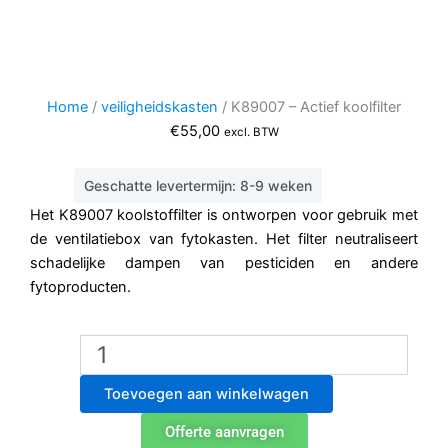
Home
/
veiligheidskasten
/ K89007 – Actief koolfilter
€
55,00
excl. BTW
Geschatte levertermijn: 8-9 weken
Het K89007 koolstoffilter is ontworpen voor gebruik met
de ventilatiebox van fytokasten. Het filter neutraliseert
schadelijke dampen van pesticiden en andere
fytoproducten.
K89007
–
Actief
Toevoegen aan winkelwagen
koolfilter
aantal
Offerte aanvragen