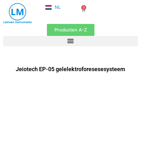
FR
Ga
NL
0
EN
Winkelwagen
naar
de
inhoud
Producten A-Z
Jeiotech EP-05 gelelektroforesesesysteem