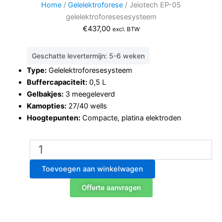
Home
/
Gelelektroforese
/ Jeiotech EP-05
gelelektroforesesesysteem
€
437,00
excl. BTW
Geschatte levertermijn: 5-6 weken
Type:
Gelelektroforesesysteem
Buffercapaciteit:
0,5 L
Gelbakjes:
3 meegeleverd
Kamopties:
27/40 wells
Hoogtepunten:
Compacte, platina elektroden
Jeiotech
EP-
05
Toevoegen aan winkelwagen
gelelektroforesesesysteem
aantal
Offerte aanvragen