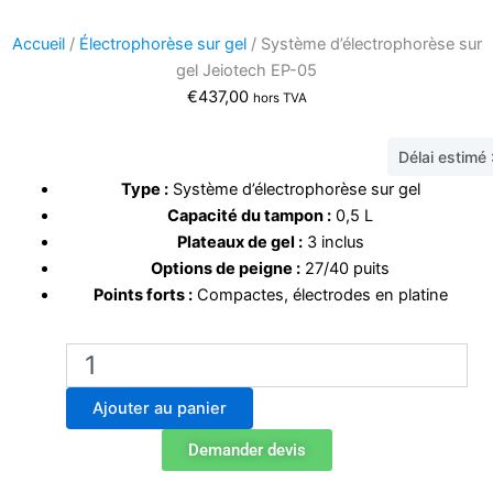
Accueil
/
Électrophorèse sur gel
/ Système d’électrophorèse sur
gel Jeiotech EP-05
€
437,00
hors TVA
Délai estimé
Type :
Système d’électrophorèse sur gel
Capacité du tampon :
0,5 L
Plateaux de gel :
3 inclus
Options de peigne :
27/40 puits
Points forts :
Compactes, électrodes en platine
quantité
de
Système
Ajouter au panier
d'électrophorèse
sur
Demander devis
gel
Jeiotech