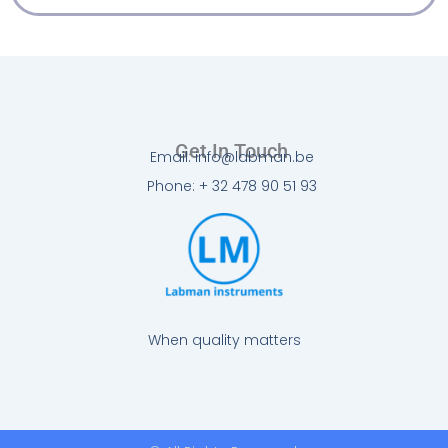
Get In Touch
Email: info@labman.be
Phone: + 32 478 90 51 93
When quality matters