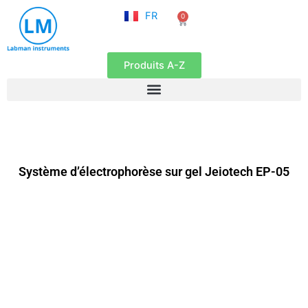
NL
Aller
FR
0
EN
Panier
au
contenu
Produits A-Z
Système d’électrophorèse sur gel Jeiotech EP-05