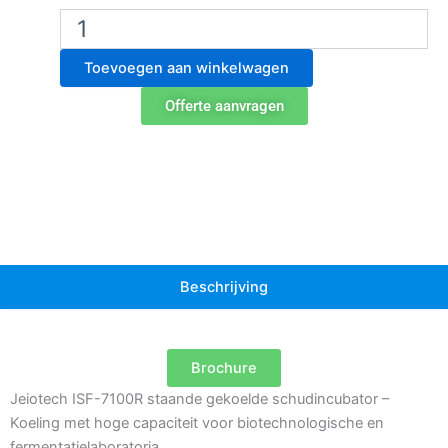
ISF-
7100R
Vloermodel
Toevoegen aan winkelwagen
gekoelde
schudincubator
Offerte aanvragen
aantal
Beschrijving
Brochure
Jeiotech ISF-7100R staande gekoelde schudincubator –
Koeling met hoge capaciteit voor biotechnologische en
fermentatielaboratoria