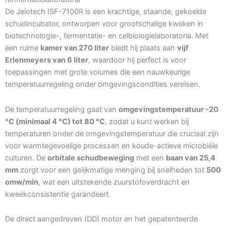
De Jeiotech ISF-7100R is een krachtige, staande, gekoelde
schudincubator, ontworpen voor grootschalige kweken in
biotechnologie-, fermentatie- en celbiologielaboratoria. Met
een ruime
kamer van 270 liter
biedt hij plaats aan
vijf
Erlenmeyers van 6 liter
, waardoor hij perfect is voor
toepassingen met grote volumes die een nauwkeurige
temperatuurregeling onder omgevingscondities vereisen.
De temperatuurregeling gaat van
omgevingstemperatuur -20
°C (minimaal 4 °C) tot 80 °C
, zodat u kunt werken bij
temperaturen onder de omgevingstemperatuur die cruciaal zijn
voor warmtegevoelige processen en koude-actieve microbiële
culturen. De
orbitale schudbeweging
met een
baan van 25,4
mm
zorgt voor een gelijkmatige menging bij snelheden tot
500
omw/min
, wat een uitstekende zuurstofoverdracht en
kweekconsistentie garandeert.
De direct aangedreven (DD) motor en het gepatenteerde