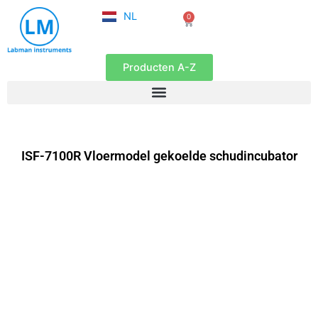
FR
Ga
NL
0
EN
Winkelwagen
naar
de
inhoud
Producten A-Z
ISF-7100R Vloermodel gekoelde schudincubator