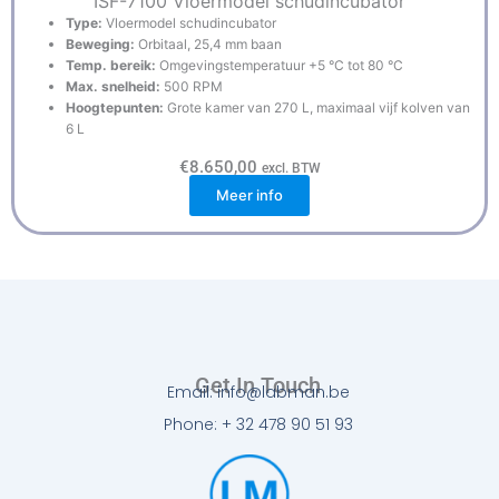
ISF-7100 Vloermodel schudincubator
Type:
Vloermodel schudincubator
Beweging:
Orbitaal, 25,4 mm baan
Temp. bereik:
Omgevingstemperatuur +5 °C tot 80 °C
Max. snelheid:
500 RPM
Hoogtepunten:
Grote kamer van 270 L, maximaal vijf kolven van
6 L
€
8.650,00
excl. BTW
Meer info
Get In Touch
Email: info@labman.be
Phone: + 32 478 90 51 93