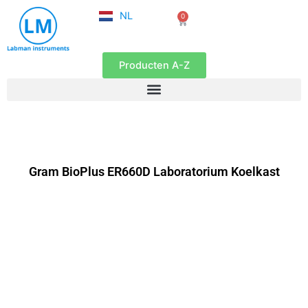
FR
Ga
NL
0
EN
Winkelwagen
naar
de
inhoud
Producten A-Z
Gram BioPlus ER660D Laboratorium Koelkast