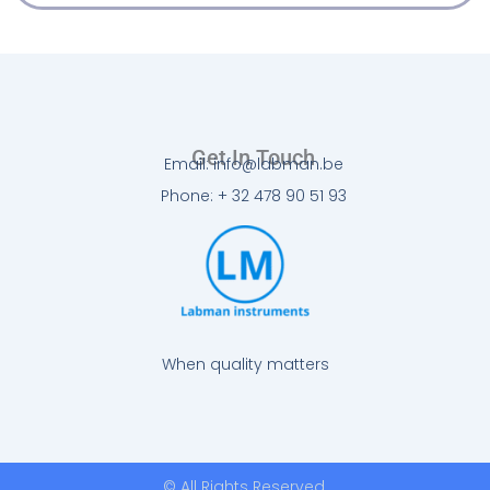
Get In Touch
Email: info@labman.be
Phone: + 32 478 90 51 93
When quality matters
© All Rights Reserved.