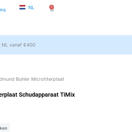
FR
NL
0
EN
Winkelwagen
Ons
& NL vanaf €400
dmund Buhler Microtiterplaat
erplaat Schudapparaat TiMix
eken