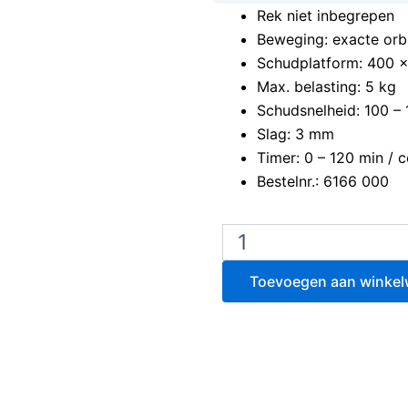
Rek niet inbegrepen
Beweging: exacte orb
Schudplatform: 400 x
Max. belasting: 5 kg
Schudsnelheid: 100 – 
Slag: 3 mm
Timer: 0 – 120 min / c
Bestelnr.: 6166 000
Edmund
Buhler
Microtiterplaat
Toevoegen aan winke
Schudapparaat
TiMix
5
aantal