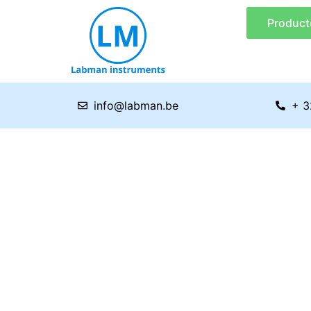
Ga
Product
naar
de
inhoud
info@labman.be
+ 3