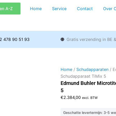
en A-Z
Home
Service
Contact
Over 
2 478 90 51 93
Gratis verzending in BE 
Home
/
Schudapparaten
/ E
Schudapparaat TiMix 5
Edmund Buhler Microtit
5
€
2.384,00
excl. BTW
Geschatte levertermijn: 3-5 w