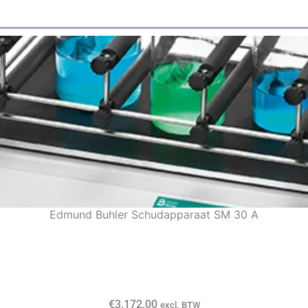
Edmund Buhler Schudapparaat SM 30 A
€
3.172,00
excl. BTW