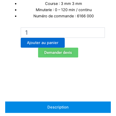
Course : 3 mm 3 mm
Minuterie : 0 – 120 min / continu
Numéro de commande : 6166 000
quantité
de
Edmund
Ajouter au panier
Buhler
Agitateur
Demander devis
de
microplaques
TiMix
5
Description