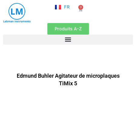
NL
Aller
FR
0
EN
Panier
au
contenu
Produits A-Z
Edmund Buhler Agitateur de microplaques
TiMix 5