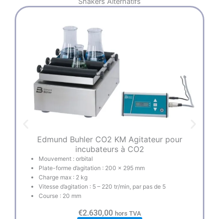
Shakers
Alternatifs
Edmund Buhler CO2 KM Agitateur pour
E
incubateurs à CO2
Mouvement : orbital
Plate-forme d’agitation : 200 x 295 mm
Charge max : 2 kg
Vitesse d’agitation : 5 – 220 tr/min, par pas de 5
Course : 20 mm
€
2.630,00
hors TVA