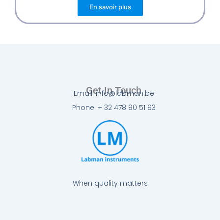
En savoir plus
Get In Touch
Email: info@labman.be
Phone: + 32 478 90 51 93
When quality matters