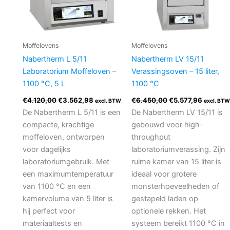
Moffelovens
Moffelovens
Nabertherm L 5/11
Nabertherm LV 15/11
Laboratorium Moffeloven –
Verassingsoven – 15 liter,
1100 °C, 5 L
1100 °C
€
4.120,00
€
3.562,98
€
6.450,00
€
5.577,96
excl. BTW
excl. BTW
De Nabertherm L 5/11 is een
De Nabertherm LV 15/11 is
compacte, krachtige
gebouwd voor high-
moffeloven, ontworpen
throughput
voor dagelijks
laboratoriumverassing. Zijn
laboratoriumgebruik. Met
ruime kamer van 15 liter is
een maximumtemperatuur
ideaal voor grotere
van 1100 °C en een
monsterhoeveelheden of
kamervolume van 5 liter is
gestapeld laden op
hij perfect voor
optionele rekken. Het
materiaaltests en
systeem bereikt 1100 °C in