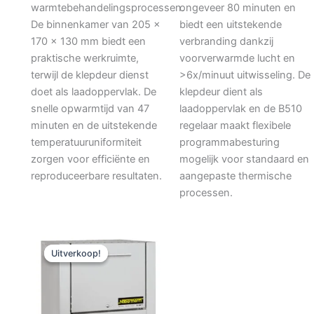
warmtebehandelingsprocessen.
ongeveer 80 minuten en
De binnenkamer van 205 ×
biedt een uitstekende
170 × 130 mm biedt een
verbranding dankzij
praktische werkruimte,
voorverwarmde lucht en
terwijl de klepdeur dienst
>6x/minuut uitwisseling. De
doet als laadoppervlak. De
klepdeur dient als
snelle opwarmtijd van 47
laadoppervlak en de B510
minuten en de uitstekende
regelaar maakt flexibele
temperatuuruniformiteit
programmabesturing
zorgen voor efficiënte en
mogelijk voor standaard en
reproduceerbare resultaten.
aangepaste thermische
processen.
Oorspronkelijke
Huidige
prijs
prijs
Uitverkoop!
Uitverkoop!
was:
is:
€5.120,00.
€4.427,78.