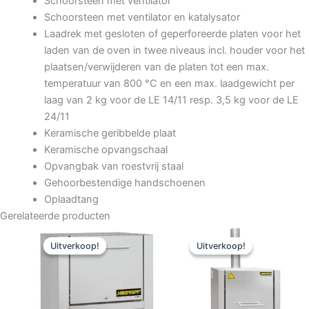
Schoorsteen met ventilator
Schoorsteen met ventilator en katalysator
Laadrek met gesloten of geperforeerde platen voor het
laden van de oven in twee niveaus incl. houder voor het
plaatsen/verwijderen van de platen tot een max.
temperatuur van 800 °C en een max. laadgewicht per
laag van 2 kg voor de LE 14/11 resp. 3,5 kg voor de LE
24/11
Keramische geribbelde plaat
Keramische opvangschaal
Opvangbak van roestvrij staal
Gehoorbestendige handschoenen
Oplaadtang
Gerelateerde producten
Oorspronkelijke
Huidige
Oorspronkelijke
Huidige
prijs
prijs
prijs
prijs
Uitverkoop!
Uitverkoop!
Uitverkoop!
Uitverkoop!
was:
is:
was:
is:
€4.120,00.
€3.562,98.
€6.450,00.
€5.577,