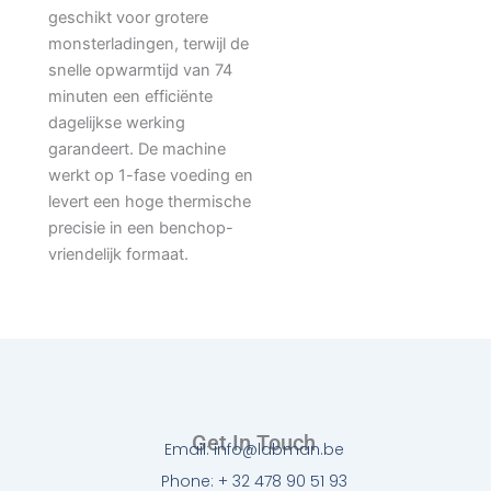
geschikt voor grotere
monsterladingen, terwijl de
snelle opwarmtijd van 74
minuten een efficiënte
dagelijkse werking
garandeert. De machine
werkt op 1-fase voeding en
levert een hoge thermische
precisie in een benchop-
vriendelijk formaat.
Get In Touch
Email: info@labman.be
Phone: + 32 478 90 51 93