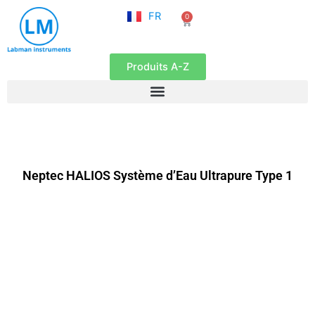
NL
Aller
FR
0
EN
Panier
au
contenu
Produits A-Z
Neptec HALIOS Système d’Eau Ultrapure Type 1