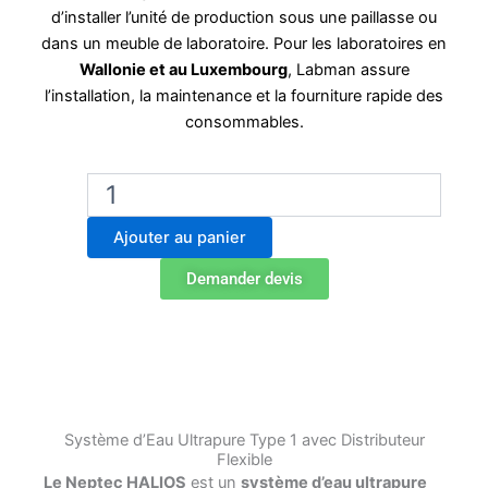
d’installer l’unité de production sous une paillasse ou
dans un meuble de laboratoire. Pour les laboratoires en
Wallonie et au Luxembourg
, Labman assure
l’installation, la maintenance et la fourniture rapide des
consommables.
quantité
de
Neptec
Ajouter au panier
HALIOS
Système
Demander devis
d’Eau
Ultrapure
Type
1
Système d’Eau Ultrapure Type 1 avec Distributeur
Flexible
Le Neptec HALIOS
est un
système d’eau ultrapure