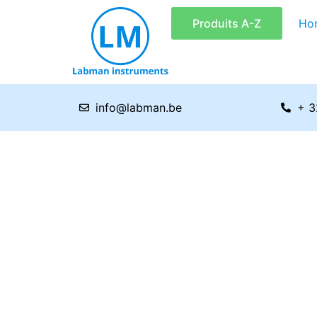
Aller
Produits A-Z
Ho
au
contenu
info@labman.be
+ 3