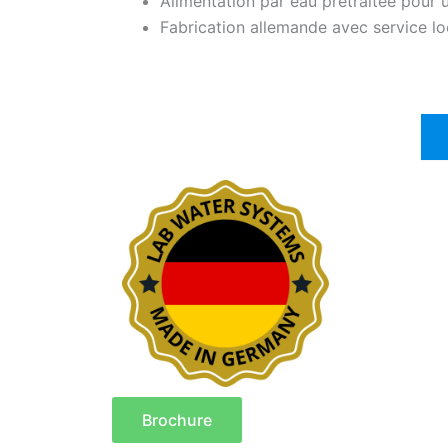
Alimentation par eau prétraitée pour u
Fabrication allemande avec service l
Brochure