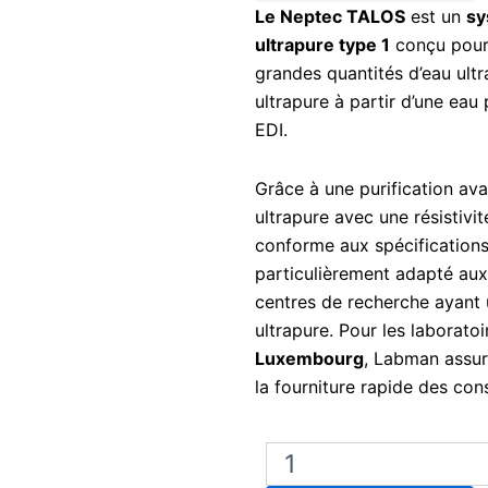
Le Neptec TALOS
est un
sy
ultrapure type 1
conçu pour 
grandes quantités d’eau ultr
ultrapure à partir d’une eau 
EDI.
Grâce à une purification av
ultrapure avec une résistiv
conforme aux spécification
particulièrement adapté aux
centres de recherche ayant
ultrapure. Pour les laborato
Luxembourg
, Labman assure
la fourniture rapide des co
quantité
de