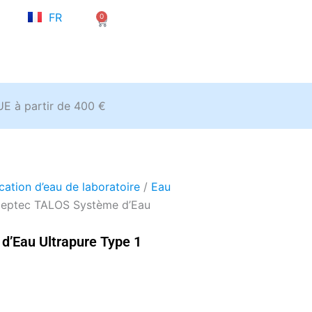
NL
FR
0
EN
Panier
’UE à partir de 400 €
cation d’eau de laboratoire
/
Eau
eptec TALOS Système d’Eau
’Eau Ultrapure Type 1