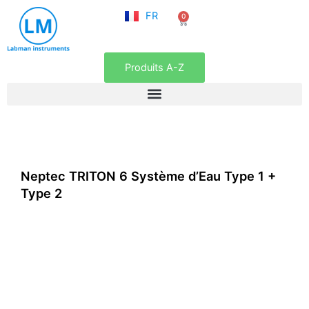
NL
Aller
FR
0
EN
Panier
au
contenu
Produits A-Z
Neptec TRITON 6 Système d’Eau Type 1 +
Type 2