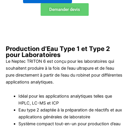
TRITON
6
Demander devis
Système
d’Eau
Type
1
+
Type
2
Production d’Eau Type 1 et Type 2
pour Laboratoires
Le Neptec TRITON 6 est conçu pour les laboratoires qui
souhaitent produire à la fois de l’eau ultrapure et de l’eau
pure directement à partir de l’eau du robinet pour différentes
applications analytiques.
Idéal pour les applications analytiques telles que
HPLC, LC-MS et ICP
Eau type 2 adaptée à la préparation de réactifs et aux
applications générales de laboratoire
Système compact tout-en-un pour production d’eau